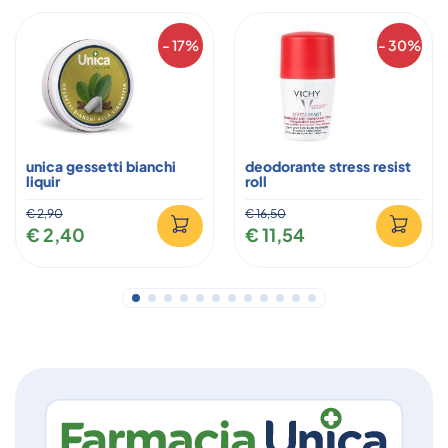
- 17%
- 30%
unica gessetti bianchi
deodorante stress resist
liquir
roll
€ 2,90
€ 16,50
€ 2,40
€ 11,54