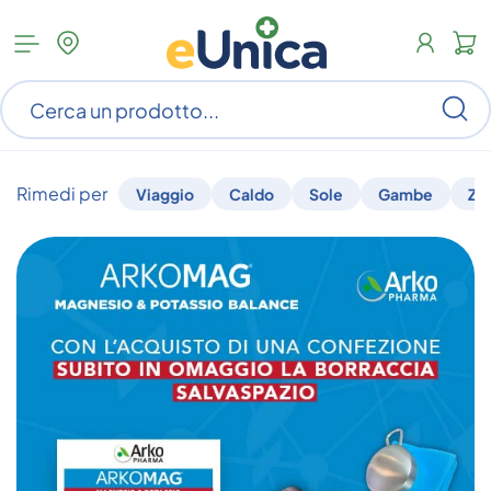
Apri
N
menu
c
categorie
s
Ce
ar
n
c
Rimedi per
Viaggio
Caldo
Sole
Gambe
Za