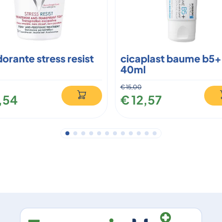
orante stress resist
cicaplast baume b5+
40ml
€ 15,00
1,54
€ 12,57