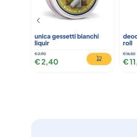
unica gessetti bianchi
deod
liquir
roll
€ 2,90
€ 16,50
€ 2,40
€ 1