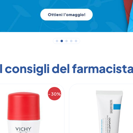
I consigli del farmacist
- 30%