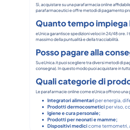
Sì, acquistare su una parafarmacia online affidabile
parafarmaceutici e offre metodi di pagamento protetti
Quanto tempo impiega l
eUnica garantisce spedizioni veloci in 24/48 ore. I
massimo della puntualità e della tracciabilità.
Posso pagare alla conse
Su eUnica.it puoi scegliere tra diversi metodi di
consegna). In questo modo puoi acquistare in tutta 
Quali categorie di prodo
Le parafarmacie online come eUnica offrono una 
Integratori alimentari
per energia, dif
Prodotti dermocosmetici
per viso, co
Igiene e cura personale;
Prodotti per neonati e mamme;
Dispositivi medici
come termometri, a