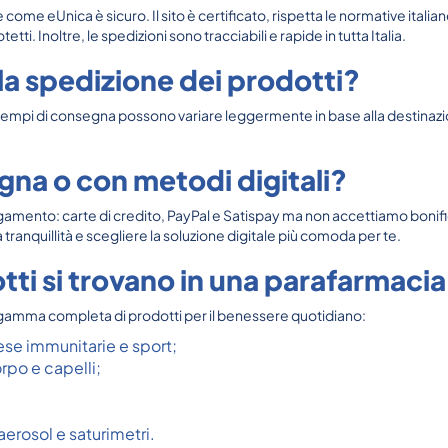
 come eUnica è sicuro. Il sito è certificato, rispetta le normative italia
. Inoltre, le spedizioni sono tracciabili e rapide in tutta Italia.
a spedizione dei prodotti?
 tempi di consegna possono variare leggermente in base alla destinazion
gna o con metodi digitali?
 pagamento: carte di credito, PayPal e Satispay ma non accettiamo bon
tranquillità e scegliere la soluzione digitale più comoda per te.
tti si trovano in una parafarmacia
gamma completa di prodotti per il benessere quotidiano:
ese immunitarie e sport;
rpo e capelli;
erosol e saturimetri.