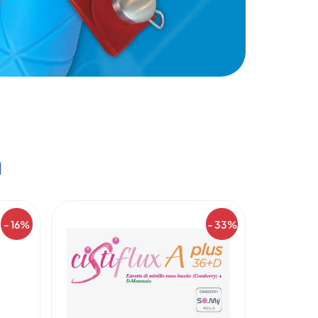
a
- 16%
- 33%