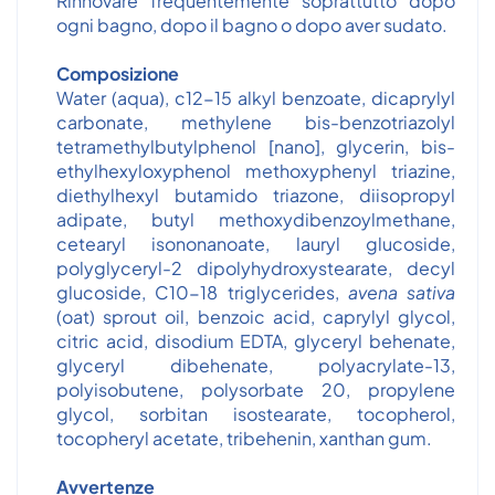
Rinnovare frequentemente soprattutto dopo
ogni bagno, dopo il bagno o dopo aver sudato.
Composizione
Water (aqua), c12-15 alkyl benzoate, dicaprylyl
carbonate, methylene bis-benzotriazolyl
tetramethylbutylphenol [nano], glycerin, bis-
ethylhexyloxyphenol methoxyphenyl triazine,
diethylhexyl butamido triazone, diisopropyl
adipate, butyl methoxydibenzoylmethane,
cetearyl isononanoate, lauryl glucoside,
polyglyceryl-2 dipolyhydroxystearate, decyl
glucoside, C10-18 triglycerides,
avena sativa
(oat) sprout oil, benzoic acid, caprylyl glycol,
citric acid, disodium EDTA, glyceryl behenate,
glyceryl dibehenate, polyacrylate-13,
polyisobutene, polysorbate 20, propylene
glycol, sorbitan isostearate, tocopherol,
tocopheryl acetate, tribehenin, xanthan gum.
Avvertenze