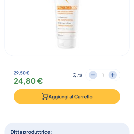
29,50 €
Q.tà
24,80 €
Aggiungi al
Carrello
Ditta produttrice: