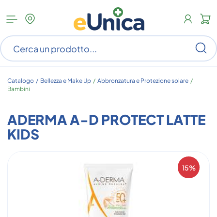
Apri
N
menu
c
categorie
s
Ce
ar
n
c
Catalogo /
Bellezza e Make Up
/
Abbronzatura e Protezione solare
/
Bambini
ADERMA A-D PROTECT LATTE
KIDS
15%