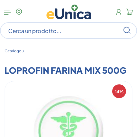
Apri
N
menu
c
categorie
s
Ce
ar
n
c
Catalogo /
LOPROFIN FARINA MIX 500G
14%