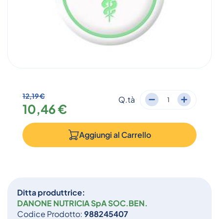
12,19 €
Q.tà
10,46 €
Aggiungi al
Carrello
Ditta produttrice:
DANONE NUTRICIA SpA SOC.BEN.
Codice Prodotto:
988245407