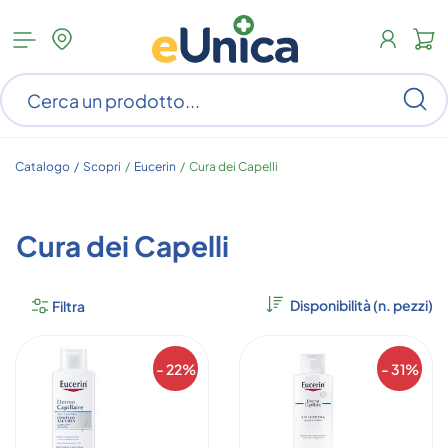
Apri
N
menu
c
categorie
s
Ce
ar
n
c
Catalogo /
Scopri
/
Eucerin
/
Cura dei Capelli
Cura dei Capelli
Filtra
- 22%
- 31%