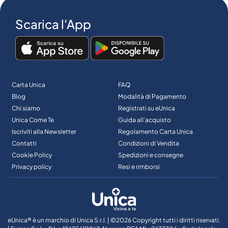
Scarica l'App
Carta Unica
FAQ
Blog
Modalità di Pagamento
Chi siamo
Registrati su eUnica
Unica Come Te
Guida all’acquisto
Iscriviti alla Newsletter
Regolamento Carta Unica
Contatti
Condizioni di Vendita
Cookie Policy
Spedizioni e consegne
Privacy policy
Resi e rimborsi
eUnica® è un marchio di Unica S.r.l. | ©2026 Copyright tutti i diritti riservati.