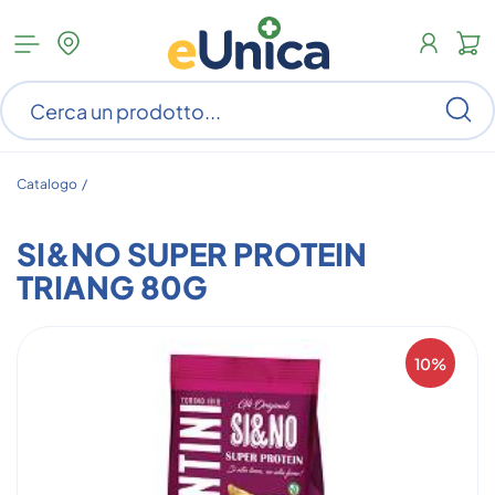
Apri
N
menu
c
categorie
s
Ce
ar
n
c
Catalogo /
SI&NO SUPER PROTEIN
TRIANG 80G
10%