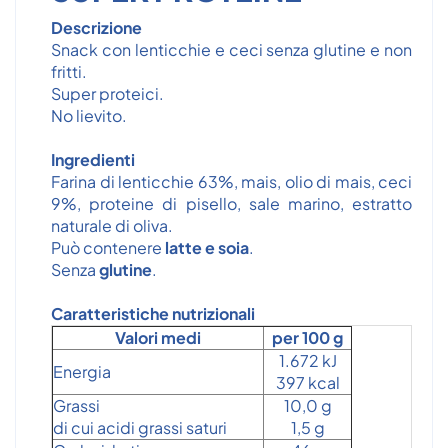
Descrizione
Snack con lenticchie e ceci senza glutine e non
fritti.
Super proteici.
No lievito.
Ingredienti
Farina di lenticchie 63%, mais, olio di mais, ceci
9%, proteine di pisello, sale marino, estratto
naturale di oliva.
Può contenere
latte e soia
.
Senza
glutine
.
Caratteristiche nutrizionali
Valori medi
per 100 g
1.672 kJ
Energia
397 kcal
Grassi
10,0 g
di cui acidi grassi saturi
1,5 g