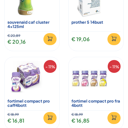
souvenaid caf cluster
prother 5 14bust
4x125ml
€ 20,89
€ 19,06
€ 20,16
- 11%
- 11%
fortimel compact pro
fortimel compact pro fra
caff4bott
4bott
€ 18,99
€ 18,99
€ 16,81
€ 16,85