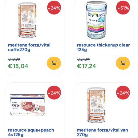
- 24%
- 31%
meritene forza/vital
resource thickenup clear
caffe270g
125g
€ 19,99
€ 24,99
€ 15,04
€ 17,24
- 24%
- 24%
resource aqua+peach
meritene forza/vital van
4x125g
270g