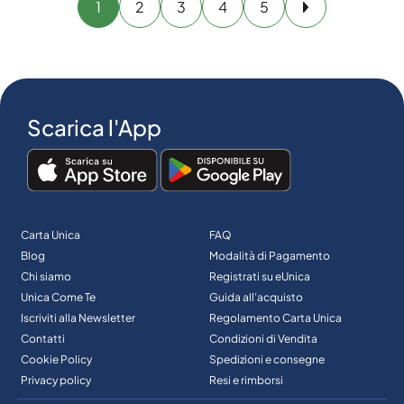
1
2
3
4
5
Avanti
Scarica l'App
Carta Unica
FAQ
Blog
Modalità di Pagamento
Chi siamo
Registrati su eUnica
Unica Come Te
Guida all’acquisto
Iscriviti alla Newsletter
Regolamento Carta Unica
Contatti
Condizioni di Vendita
Cookie Policy
Spedizioni e consegne
Privacy policy
Resi e rimborsi