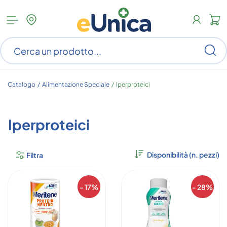
Apri
N
menu
c
categorie
s
Ce
ar
n
c
Catalogo /
Alimentazione Speciale
/
Iperproteici
Iperproteici
Filtra
- 17%
- 28%