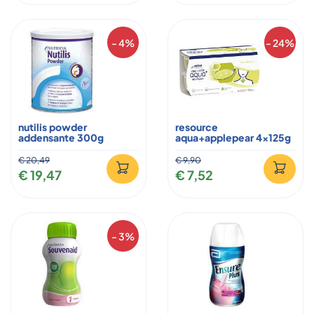
- 4%
- 24%
nutilis powder
resource
addensante 300g
aqua+applepear 4x125g
€ 20,49
€ 9,90
€ 19,47
€ 7,52
- 3%