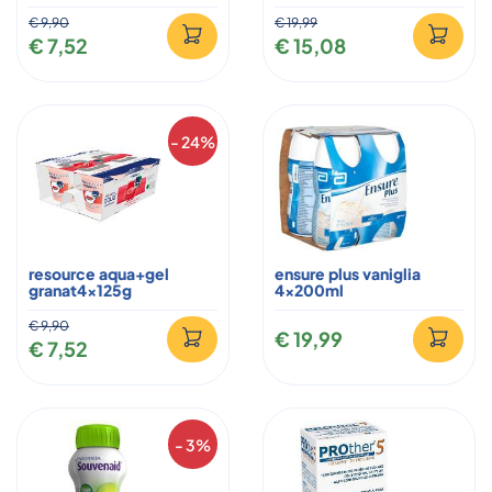
€ 9,90
€ 19,99
€ 7,52
€ 15,08
- 24%
resource aqua+gel
ensure plus vaniglia
granat4x125g
4x200ml
€ 9,90
€ 19,99
€ 7,52
- 3%