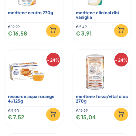
meritene neutro 270g
meritene clinical dbt
vaniglia
€ 19,99
€ 5,49
€ 16,58
€ 3,91
- 24%
- 24%
resource aqua+orange
meritene forza/vital cioc
4x125g
270g
€ 9,90
€ 19,99
€ 7,52
€ 15,04