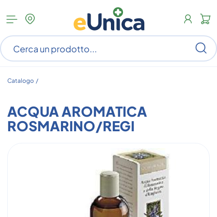
Apri
N
menu
c
categorie
s
Ce
ar
n
c
Catalogo /
ACQUA AROMATICA
ROSMARINO/REGI