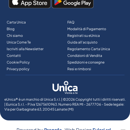
Carta Unica
FAQ
Blog
Modalità di Pagamento
Chi siamo
Registrati su eUnica
Unica Come Te
Guida all’acquisto
Iscriviti alla Newsletter
Regolamento Carta Unica
Contatti
Condizioni di Vendita
Cookie Policy
Spedizioni e consegne
Privacy policy
Resi e rimborsi
eUnica® è un marchio di Unica S.r.l. | ©2026 Copyright tutti i diritti riservati.
| Eunica S.r.l. - P.Iva 12675610963. Numero REA MI - 2677706 - Sede legale:
Via per Garbagnate 63, 20045 Lainate (MI)
Powered by
Prenofa
Web Design
Fulcri srl