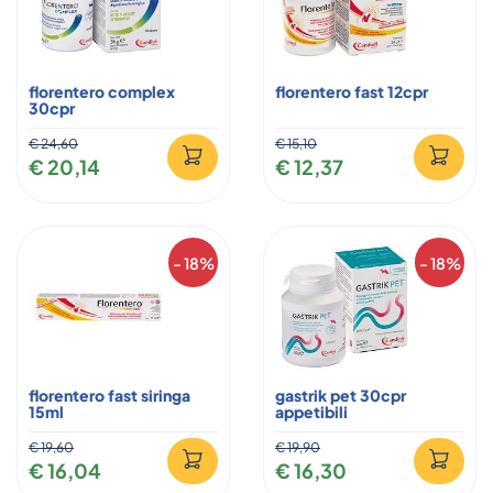
florentero complex
florentero fast 12cpr
30cpr
€ 24,60
€ 15,10
€ 20,14
€ 12,37
- 18%
- 18%
florentero fast siringa
gastrik pet 30cpr
15ml
appetibili
€ 19,60
€ 19,90
€ 16,04
€ 16,30