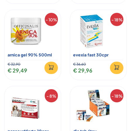
- 10%
- 18%
arnica gel 90% 500ml
evexia fast 30cpr
€ 32,90
€ 36,60
€ 29,49
€ 29,96
- 8%
- 18%
panacur*forte 10cpr
dia tab 6tav