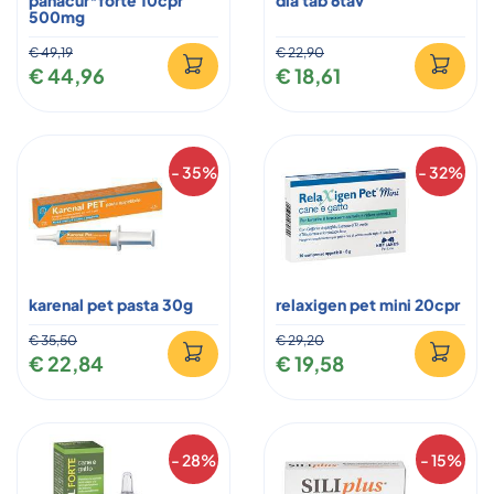
500mg
€ 49,19
€ 22,90
€ 44,96
€ 18,61
- 35%
- 32%
karenal pet pasta 30g
relaxigen pet mini 20cpr
€ 35,50
€ 29,20
€ 22,84
€ 19,58
- 28%
- 15%