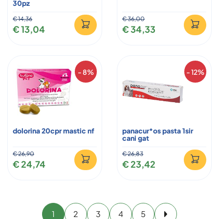
30pz
€ 14,36
€ 36,00
€ 13,04
€ 34,33
- 8%
- 12%
dolorina 20cpr mastic nf
panacur*os pasta 1sir
cani gat
€ 26,90
€ 26,83
€ 24,74
€ 23,42
1
2
3
4
5
Avanti