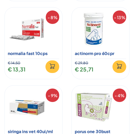
- 8%
- 13%
normalia fast 10cps
actinorm pro 60cpr
€ 14,50
€ 29,80
€ 13,31
€ 25,71
- 9%
- 4%
siringa ins vet 40ui/ml
porus one 30bust