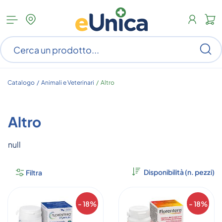
Apri
N
menu
c
categorie
s
Ce
ar
n
c
Catalogo /
Animali e Veterinari
/
Altro
Altro
null
Filtra
- 18%
- 18%