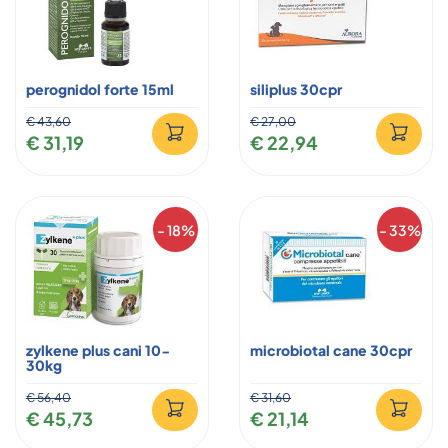
perognidol forte 15ml
siliplus 30cpr
€ 43,60
€ 27,00
€ 31,19
€ 22,94
- 18%
- 33%
zylkene plus cani 10-
microbiotal cane 30cpr
30kg
€ 56,40
€ 31,60
€ 45,73
€ 21,14