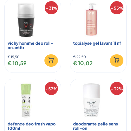
- 31%
- 55%
vichy homme deo roll-
topialyse gel lavant 1l nf
on antitr
€ 15,50
€ 22,50
€ 10,59
€ 10,02
- 57%
- 32%
defence deo fresh vapo
deodorante pelle sens
100ml
roll-on