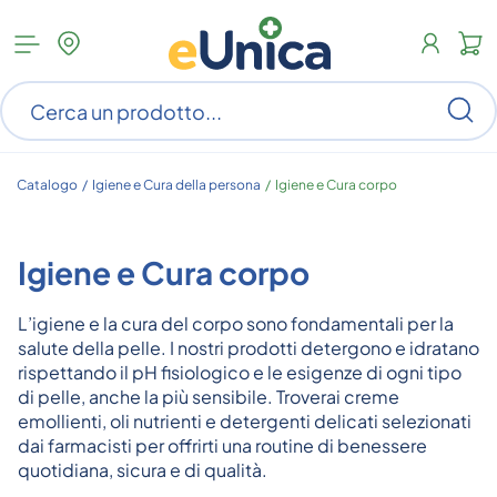
Apri
N
menu
c
categorie
s
Ce
ar
n
c
Catalogo /
Igiene e Cura della persona
/
Igiene e Cura corpo
Igiene e Cura corpo
L’igiene e la cura del corpo sono fondamentali per la
salute della pelle. I nostri prodotti detergono e idratano
rispettando il pH fisiologico e le esigenze di ogni tipo
di pelle, anche la più sensibile. Troverai creme
emollienti, oli nutrienti e detergenti delicati selezionati
dai farmacisti per offrirti una routine di benessere
quotidiana, sicura e di qualità.