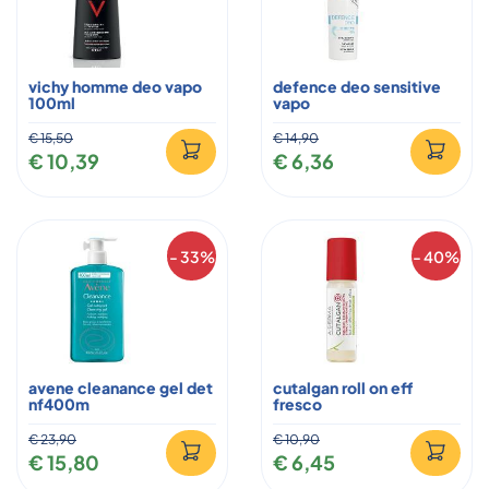
vichy homme deo vapo
defence deo sensitive
100ml
vapo
€ 15,50
€ 14,90
€ 10,39
€ 6,36
- 33%
- 40%
avene cleanance gel det
cutalgan roll on eff
nf400m
fresco
€ 23,90
€ 10,90
€ 15,80
€ 6,45