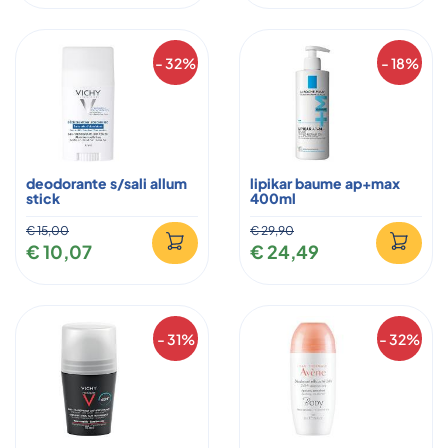
- 32%
- 18%
deodorante s/sali allum
lipikar baume ap+max
stick
400ml
€ 15,00
€ 29,90
€ 10,07
€ 24,49
- 31%
- 32%