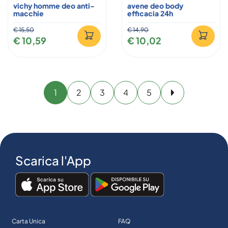
vichy homme deo anti-
avene deo body
macchie
efficacia 24h
€ 15,50
€ 14,90
€ 10,59
€ 10,02
1
2
3
4
5
Avanti
Scarica l'App
Carta Unica
FAQ