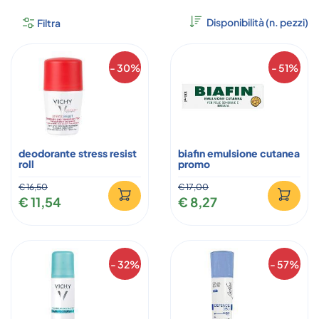
Filtra
- 30%
- 51%
deodorante stress resist
biafin emulsione cutanea
roll
promo
€ 16,50
€ 17,00
€ 11,54
€ 8,27
- 32%
- 57%