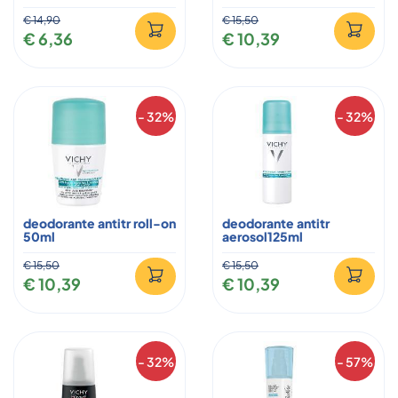
€ 14,90
€ 15,50
€ 6,36
€ 10,39
- 32%
- 32%
deodorante antitr roll-on
deodorante antitr
50ml
aerosol125ml
€ 15,50
€ 15,50
€ 10,39
€ 10,39
- 32%
- 57%