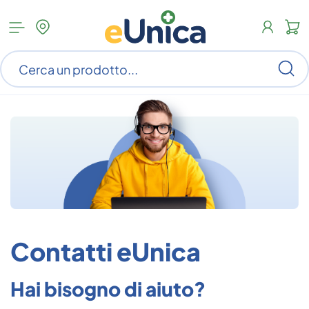
Apri
N
menu
c
categorie
s
Ce
ar
n
c
Contatti eUnica
Hai bisogno di aiuto?