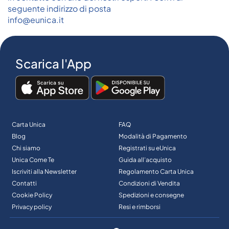
seguente indirizzo di posta
info@eunica.it
Scarica l'App
Carta Unica
FAQ
Blog
Modalità di Pagamento
Chi siamo
Registrati su eUnica
Unica Come Te
Guida all’acquisto
Iscriviti alla Newsletter
Regolamento Carta Unica
Contatti
Condizioni di Vendita
Cookie Policy
Spedizioni e consegne
Privacy policy
Resi e rimborsi