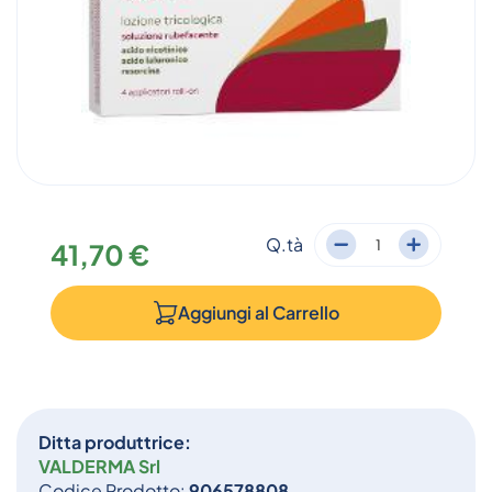
Q.tà
41,70 €
Aggiungi al
Carrello
Ditta produttrice:
VALDERMA Srl
Codice Prodotto:
906578808