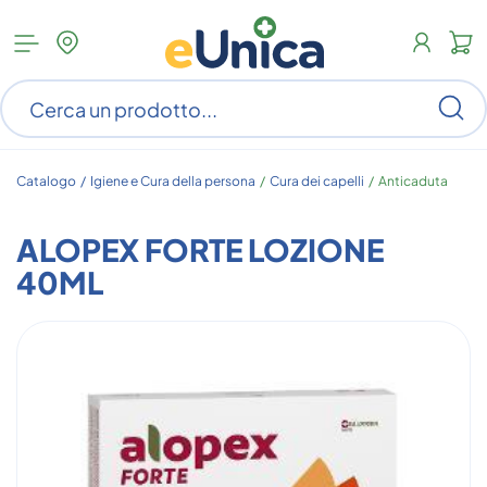
Apri
N
menu
c
categorie
s
Ce
ar
n
c
Catalogo /
Igiene e Cura della persona
/
Cura dei capelli
/
Anticaduta
ALOPEX FORTE LOZIONE
40ML