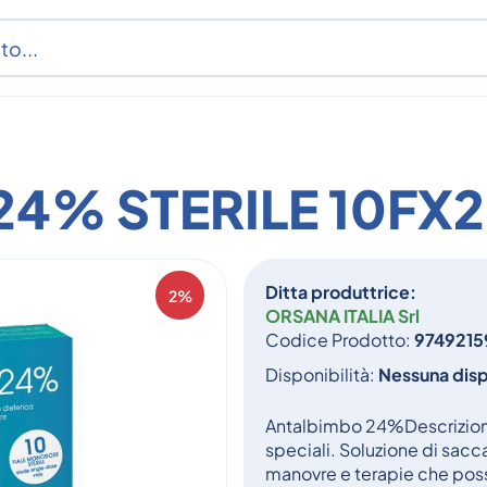
4% STERILE 10FX
Ditta produttrice:
2%
ORSANA ITALIA Srl
Codice Prodotto:
9749215
Disponibilità:
Nessuna disp
Antalbimbo 24%Descrizione 
speciali. Soluzione di sacc
manovre e terapie che poss