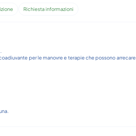
izione
Richiesta informazioni
.
 coadiuvante per le manovre e terapie che possono arrecare
una.