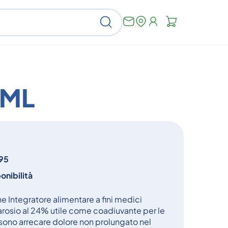
Non
Cerca
ci
sono
articoli
nel
carrello
2ML
95
onibilità
Integratore alimentare a fini medici
arosio al 24% utile come coadiuvante per le
ono arrecare dolore non prolungato nel