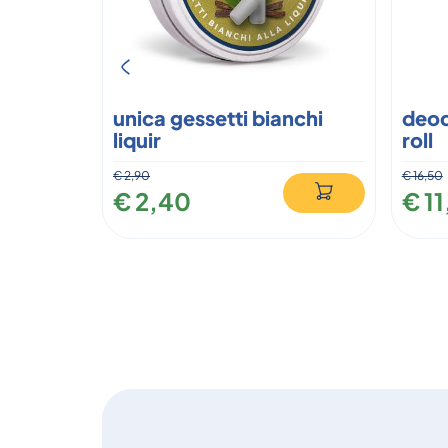
unica gessetti bianchi
deod
liquir
roll
€ 2,90
€ 16,50
€ 2,40
€ 1