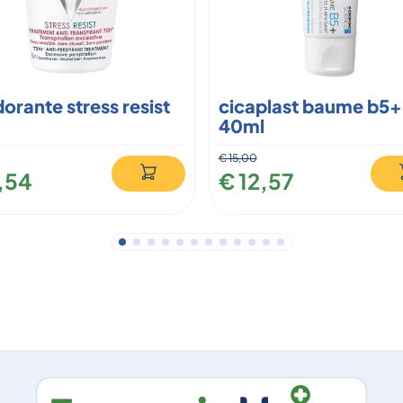
orante stress resist
cicaplast baume b5+
40ml
€ 15,00
1,54
€ 12,57