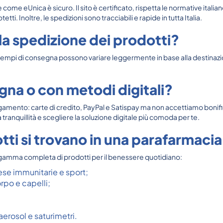
 come eUnica è sicuro. Il sito è certificato, rispetta le normative italia
. Inoltre, le spedizioni sono tracciabili e rapide in tutta Italia.
a spedizione dei prodotti?
 tempi di consegna possono variare leggermente in base alla destinazion
gna o con metodi digitali?
 pagamento: carte di credito, PayPal e Satispay ma non accettiamo bon
tranquillità e scegliere la soluzione digitale più comoda per te.
tti si trovano in una parafarmacia
gamma completa di prodotti per il benessere quotidiano:
ese immunitarie e sport;
rpo e capelli;
erosol e saturimetri.