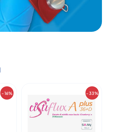
a
- 16%
- 33%