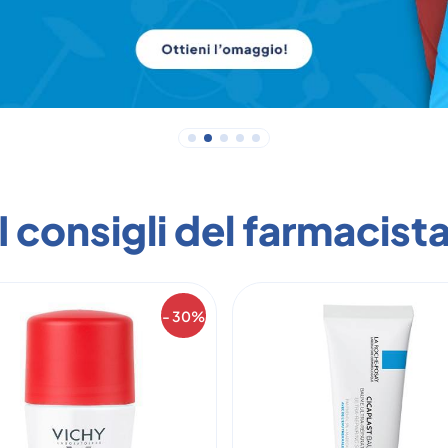
I consigli del farmacist
- 30%