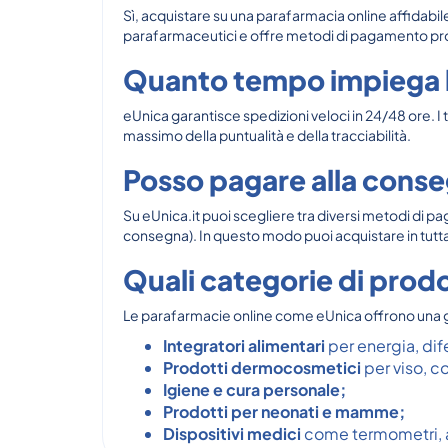
Sì, acquistare su una parafarmacia online affidabile
parafarmaceutici e offre metodi di pagamento protetti
Quanto tempo impiega l
eUnica garantisce spedizioni veloci in 24/48 ore. I
massimo della puntualità e della tracciabilità.
Posso pagare alla conse
Su eUnica.it puoi scegliere tra diversi metodi di
consegna). In questo modo puoi acquistare in tutta 
Quali categorie di prodo
Le parafarmacie online come eUnica offrono una 
Integratori alimentari
per energia, dif
Prodotti dermocosmetici
per viso, co
Igiene e cura personale;
Prodotti per neonati e mamme;
Dispositivi medici
come termometri, a