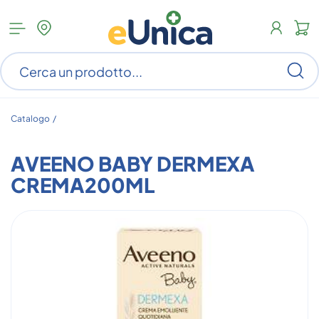
Apri
N
menu
c
categorie
s
Ce
ar
n
c
Catalogo /
AVEENO BABY DERMEXA
CREMA200ML