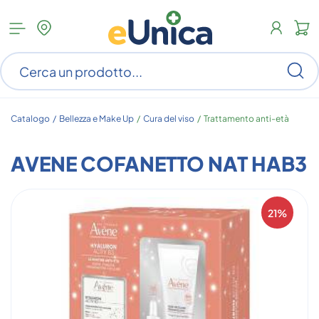
Apri
N
menu
c
categorie
s
Ce
ar
n
c
Catalogo /
Bellezza e Make Up
/
Cura del viso
/
Trattamento anti-età
AVENE COFANETTO NAT HAB3
21%