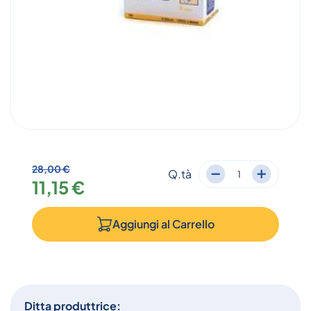
28,00 €
Q.tà
11,15 €
Aggiungi al
Carrello
Ditta produttrice: