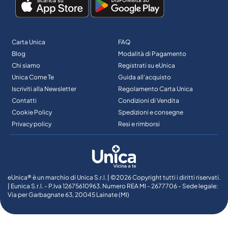
Carta Unica
FAQ
Blog
Modalità di Pagamento
Chi siamo
Registrati su eUnica
Unica Come Te
Guida all’acquisto
Iscriviti alla Newsletter
Regolamento Carta Unica
Contatti
Condizioni di Vendita
Cookie Policy
Spedizioni e consegne
Privacy policy
Resi e rimborsi
eUnica® è un marchio di Unica S.r.l. | ©2026 Copyright tutti i diritti riservati.
| Eunica S.r.l. - P.Iva 12675610963. Numero REA MI - 2677706 - Sede legale:
Via per Garbagnate 63, 20045 Lainate (MI)