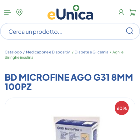
Apri
N
menu
c
categorie
s
Ce
ar
n
c
Catalogo /
Medicazione e Dispositivi
/
Diabete e Glicemia
/
Aghi e
Siringhe insulina
BD MICROFINE AGO G31 8MM
100PZ
60%