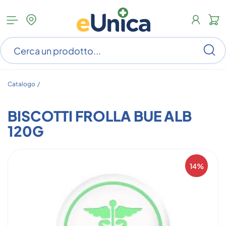
Apri
N
menu
c
categorie
s
Ce
ar
n
c
Catalogo /
BISCOTTI FROLLA BUE ALB
120G
14%