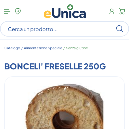
Apri
N
menu
c
categorie
s
Ce
ar
n
c
Catalogo /
Alimentazione Speciale
/
Senza glutine
BONCELI' FRESELLE 250G