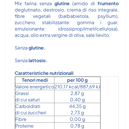
Mix farina senza
glutine
(amido di
frumento
deglutinato, destrosio, crema di riso integrale,
fibre vegetali (barbabietola, psyllium),
zucchero, stabilizzante: gomma i guar;
emulsionante: idrossipropilmetilcellulosa),
acqua, olio extra vergine di oliva, sale lievito.
Senza
glutine.
Senza
lattosio.
Caratteristiche nutrizionali
Tenori medi
per 100 g
Valore energetico
210,17 kcal/887,69 kJ
Grassi
2,87 g
di cui saturi
0,40 g
Carboidrati
44,35 g
di cui zuccheri
2,73 g
Fibre
0,00 g
Proteine
0,78 g