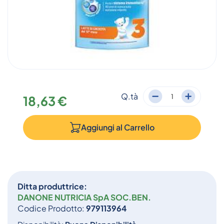
Q.tà
18,63 €
Aggiungi al
Carrello
Ditta produttrice:
DANONE NUTRICIA SpA SOC.BEN.
Codice Prodotto:
979113964