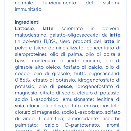
normale funzionamento del sistema
immunitario.
Ingredienti
Lattosio
,
latte
scremato in polvere,
maltodestrine, galatto-oligosaccaridi da
latte
(in polvere) 11,8%, siero prodotti del
latte
in
polvere (siero demineralizzato, concentrato di
sieroproteine), olio di palma, olio di colza a
basso contenuto di acido erucico, olio di
girasole alto oleico, fosfato di calcio, olio di
cocco, olio di girasole, frutto-oligosaccaridi
0,86%, citrato di potassio, idrogenofosfato di
potassio, olio di
pesce
, idrogenofosfato di
magnesio, citrato di sodio, cloruro di potassio,
acido L-ascorbico; emulsionante: lecitina di
soia
; cloruro di colina, solfato ferroso, inositolo,
cloruro di magnesio, sodio L-ascorbato, solfato
di zinco, L-carnitina; antiossidante: ascorbil
palmitato; calcio D-pantotenato, aromi,