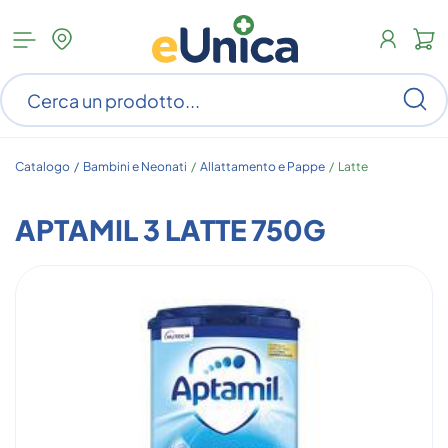
Apri
N
menu
c
categorie
s
Ce
ar
n
c
Catalogo /
Bambini e Neonati
/
Allattamento e Pappe
/
Latte
APTAMIL 3 LATTE 750G