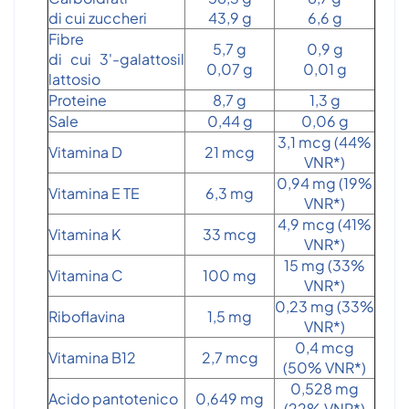
di cui zuccheri
43,9 g
6,6 g
Fibre
5,7 g
0,9 g
di cui 3'-galattosil
0,07 g
0,01 g
lattosio
Proteine
8,7 g
1,3 g
Sale
0,44 g
0,06 g
3,1 mcg (44%
Vitamina D
21 mcg
VNR*)
0,94 mg (19%
Vitamina E TE
6,3 mg
VNR*)
4,9 mcg (41%
Vitamina K
33 mcg
VNR*)
15 mg (33%
Vitamina C
100 mg
VNR*)
0,23 mg (33%
Riboflavina
1,5 mg
VNR*)
0,4 mcg
Vitamina B12
2,7 mcg
(50% VNR*)
0,528 mg
Acido pantotenico
0,649 mg
(22% VNR*)