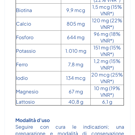
1,5 mcg (15%
Biotina
9,9 mcg
VNR*)
120 mg (22%
Calcio
805 mg
VNR*)
96 mg (18%
Fosforo
644 mg
VNR*)
151 mg (15%
Potassio
1.010 mg
VNR*)
1,2 mg (15%
Ferro
7,8 mg
VNR*)
20 mcg (25%
Iodio
134 mcg
VNR*)
10 mg (19%
Magnesio
67 mg
VNR*)
Lattosio
40,8 g
6,1 g
Modalità d'uso
Seguire con cura le indicazioni; una
preparazione e modalità di conservazione