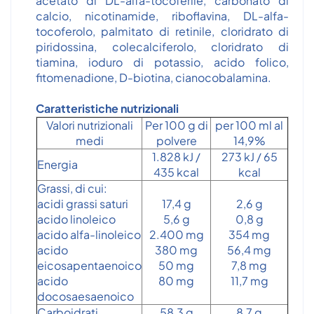
acetato di DL-alfa-tocoferile, carbonato di
calcio, nicotinamide, riboflavina, DL-alfa-
tocoferolo, palmitato di retinile, cloridrato di
piridossina, colecalciferolo, cloridrato di
tiamina, ioduro di potassio, acido folico,
fitomenadione, D-biotina, cianocobalamina.
Caratteristiche nutrizionali
Valori nutrizionali
Per 100 g di
per 100 ml al
medi
polvere
14,9%
1.828 kJ /
273 kJ / 65
Energia
435 kcal
kcal
Grassi, di cui:
acidi grassi saturi
17,4 g
2,6 g
acido linoleico
5,6 g
0,8 g
acido alfa-linoleico
2.400 mg
354 mg
acido
380 mg
56,4 mg
eicosapentaenoico
50 mg
7,8 mg
acido
80 mg
11,7 mg
docosaesaenoico
Carboidrati
58,3 g
8,7 g