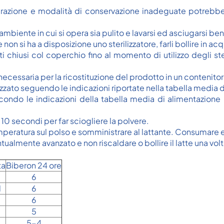
arazione e modalità di conservazione inadeguate potrebbe
ambiente in cui si opera sia pulito e lavarsi ed asciugarsi be
e non si ha a disposizione uno sterilizzatore, farli bollire in ac
ati chiusi col coperchio fino al momento di utilizzo degli s
necessaria per la ricostituzione del prodotto in un contenitore
lizzato seguendo le indicazioni riportate nella tabella media 
econdo le indicazioni della tabella media di alimentazione u
 10 secondi per far sciogliere la polvere.
temperatura sul polso e somministrare al lattante. Consumare 
tualmente avanzato e non riscaldare o bollire il latte una volta
ta
Biberon 24 ore
6
l
6
6
5
5-4