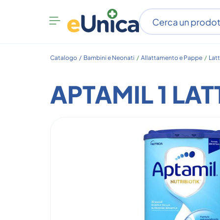
Apri
menu
categorie
Catalogo /
Bambini e Neonati
/
Allattamento e Pappe
/
Lat
APTAMIL 1 LAT