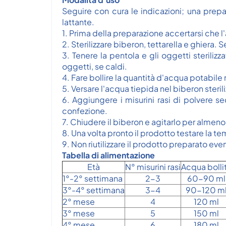
Seguire con cura le indicazioni; una prep
lattante.
1. Prima della preparazione accertarsi che l'
2. Sterilizzare biberon, tettarella e ghiera. S
3. Tenere la pentola e gli oggetti sterilizz
oggetti, se caldi.
4. Fare bollire la quantità d'acqua potabile 
5. Versare l'acqua tiepida nel biberon steri
6. Aggiungere i misurini rasi di polvere s
confezione.
7. Chiudere il biberon e agitarlo per almeno
8. Una volta pronto il prodotto testare la 
9. Non riutilizzare il prodotto preparato even
Tabella di alimentazione
Età
N° misurini rasi
Acqua bolli
1°-2° settimana
2-3
60-90 ml
3°-4° settimana
3-4
90-120 m
2° mese
4
120 ml
3° mese
5
150 ml
4° mese
6
180 ml