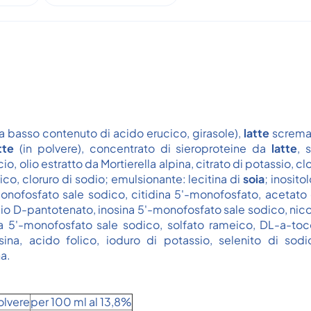
a a basso contenuto di acido erucico, girasole),
latte
scremat
atte
(in polvere), concentrato di sieroproteine da
latte
, 
cio, olio estratto da Mortierella alpina, citrato di potassio, cl
co, cloruro di sodio; emulsionante: lecitina di
soia
; inosito
monofosfato sale sodico, citidina 5'-monofosfato, acetato 
io D-pantotenato, inosina 5'-monofosfato sale sodico, nic
a 5'-monofosfato sale sodico, solfato rameico, DL-a-tocofe
dossina, acido folico, ioduro di potassio, selenito di so
a.
olvere
per 100 ml al 13,8%