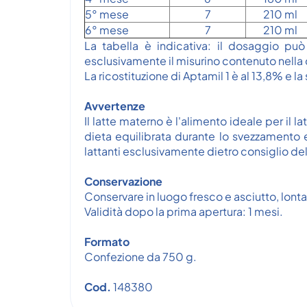
5° mese
7
210 ml
6° mese
7
210 ml
La tabella è indicativa: il dosaggio può
esclusivamente il misurino contenuto nella
La ricostituzione di Aptamil 1 è al 13,8% e l
Avvertenze
Il latte materno è l'alimento ideale per i
dieta equilibrata durante lo svezzamento e
lattanti esclusivamente dietro consiglio de
Conservazione
Conservare in luogo fresco e asciutto, lonta
Validità dopo la prima apertura: 1 mesi.
Formato
Confezione da 750 g.
Cod.
148380