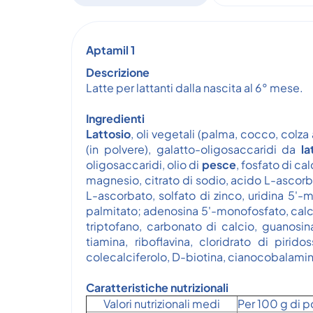
Aptamil 1
Descrizione
Latte per lattanti dalla nascita al 6° mese.
Ingredienti
Lattosio
, oli vegetali (palma, cocco, colz
(in polvere), galatto-oligosaccaridi da
l
oligosaccaridi, olio di
pesce
, fosfato di cal
magnesio, citrato di sodio, acido L-ascorbi
L-ascorbato, solfato di zinco, uridina 5'-
palmitato; adenosina 5'-monofosfato, calc
triptofano, carbonato di calcio, guanosin
tiamina, riboflavina, cloridrato di piri
colecalciferolo, D-biotina, cianocobalamin
Caratteristiche nutrizionali
Valori nutrizionali medi
Per 100 g di p