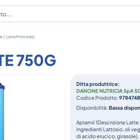
te
/
Latte Primi mesi
TE 750G
Ditta produttrice:
DANONE NUTRICIA SpA S
Codice Prodotto:
978474
Disponibilità:
Bassa disponi
Aptamil 1Descrizione Latte p
Ingredienti Lattosio, oli v
di acido erucico, girasole), 