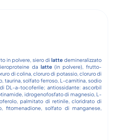
o in polvere, siero di
latte
demineralizzato
sieroproteine da
latte
(in polvere), frutto-
oruro di colina, cloruro di potassio, cloruro di
lo, taurina, solfato ferroso, L-carnitina, sodio
di DL-a-tocoferile; antiossidante: ascorbil
otinamide, idrogenofosfato di magnesio, L-
rolo, palmitato di retinile, cloridrato di
dio, fitomenadione, solfato di manganese,