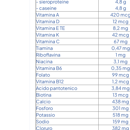
- sieroproteine
4,8 g
- caseine
4,8 g
Vitamina A
420 mc
Vitamina D
12 mcg
Vitamina E TE
8,2 mg
Vitamina K
42 mcg
Vitamina C
67 mg
Tiamina
0,47 mg
Riboflavina
1 mg
Niacina
3,1 mg
Vitamina B6
0,35 mg
Folato
99 mcg
Vitamina B12
1,2 mcg
Acido pantotenico
3,84 mg
Biotina
13 mcg
Calcio
438 mg
Fosforo
301 mg
Potassio
518 mg
Sodio
159 mg
Cloruro
382 mg