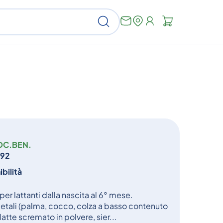
Non
Cerca
ci
sono
articoli
nel
carrello
OC.BEN.
892
bilità
er lattanti dalla nascita al 6° mese.
egetali (palma, cocco, colza a basso contenuto
latte scremato in polvere, sier...