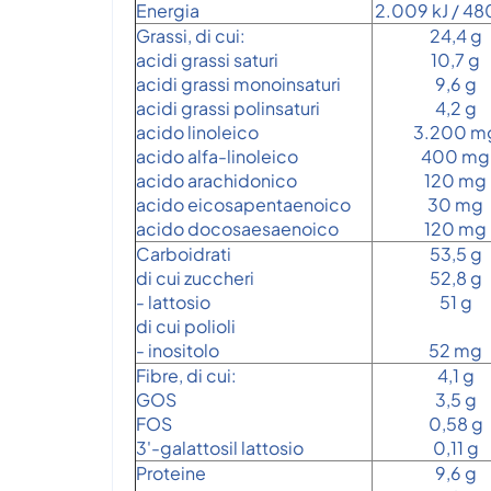
Energia
2.009 kJ / 48
Grassi, di cui:
24,4 g
acidi grassi saturi
10,7 g
acidi grassi monoinsaturi
9,6 g
acidi grassi polinsaturi
4,2 g
acido linoleico
3.200 m
acido alfa-linoleico
400 mg
acido arachidonico
120 mg
acido eicosapentaenoico
30 mg
acido docosaesaenoico
120 mg
Carboidrati
53,5 g
di cui zuccheri
52,8 g
- lattosio
51 g
di cui polioli
- inositolo
52 mg
Fibre, di cui:
4,1 g
GOS
3,5 g
FOS
0,58 g
3'-galattosil lattosio
0,11 g
Proteine
9,6 g