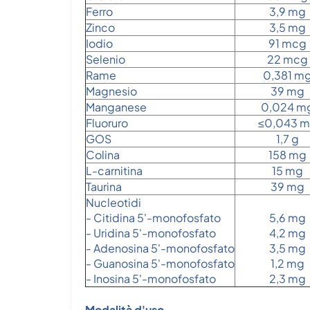
Ferro
3,9 mg
Zinco
3,5 mg
Iodio
91 mcg
Selenio
22 mcg
Rame
0,381 m
Magnesio
39 mg
Manganese
0,024 m
Fluoruro
≤0,043 
GOS
1,7 g
Colina
158 mg
L-carnitina
15 mg
Taurina
39 mg
Nucleotidi
- Citidina 5'-monofosfato
5,6 mg
- Uridina 5'-monofosfato
4,2 mg
- Adenosina 5'-monofosfato
3,5 mg
- Guanosina 5'-monofosfato
1,2 mg
- Inosina 5'-monofosfato
2,3 mg
Modalità d'uso