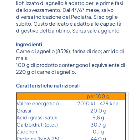
liofilizzato di agnello è adatto per le prime fasi
dello svezzamento. Dal 4°/6° mese, salvo
diversa indicazione del Pediatra. Si scioglie
subito. Gusto delicato e adatto alle capacità
digestive del bambino. Senza sale aggiunto.
Ingredienti
Carne di agnello (85%); farina di riso; amido di
mais.
100 g di prodotto contengono l’equivalente di
220 g di carne di agnello.
Caratteristiche nutrizionali
per 100 g
Valore energetico
2010 kJ - 479 kcal
Grassi
20,0 g
Acidi grassi saturi
9,8 g
Carboidrati (p.d.)
30,7 g
Zuccheri
0,1 g
Proteine (N x 6,25)
44,0 g