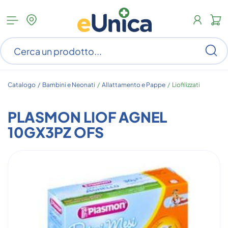
Apri
N
menu
c
categorie
s
Ce
ar
n
c
Catalogo /
Bambini e Neonati
/
Allattamento e Pappe
/
Liofilizzati
PLASMON LIOF AGNEL
10GX3PZ OFS