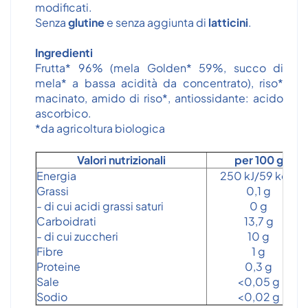
modificati.
Senza
glutine
e senza aggiunta di
latticini
.
Ingredienti
Frutta* 96% (mela Golden* 59%, succo di
mela* a bassa acidità da concentrato), riso*
macinato, amido di riso*, antiossidante: acido
ascorbico.
*da agricoltura biologica
Valori nutrizionali
per 100 g
Energia
250 kJ/59 kcal
Grassi
0,1 g
- di cui acidi grassi saturi
0 g
Carboidrati
13,7 g
- di cui zuccheri
10 g
Fibre
1 g
Proteine
0,3 g
Sale
<0,05 g
Sodio
<0,02 g