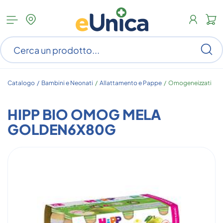
Apri
N
menu
c
categorie
s
Ce
ar
n
c
Catalogo /
Bambini e Neonati
/
Allattamento e Pappe
/
Omogeneizzati
HIPP BIO OMOG MELA
GOLDEN6X80G