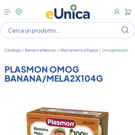
Apri
N
menu
c
categorie
s
Ce
ar
n
c
Catalogo /
Bambini e Neonati
/
Allattamento e Pappe
/
Omogeneizzati
PLASMON OMOG
BANANA/MELA2X104G