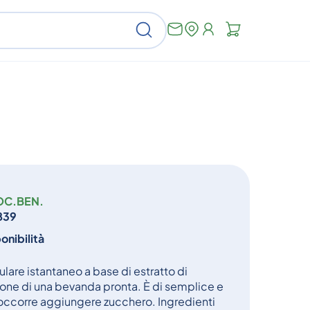
Non
Cerca
ci
sono
articoli
nel
carrello
OC.BEN.
839
onibilità
re istantaneo a base di estratto di
ione di una bevanda pronta. È di semplice e
occorre aggiungere zucchero. Ingredienti