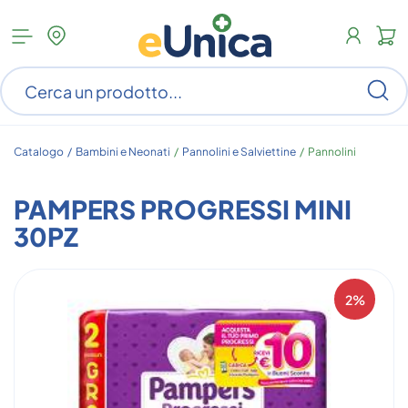
Apri
N
menu
c
categorie
s
Ce
ar
n
c
Catalogo /
Bambini e Neonati
/
Pannolini e Salviettine
/
Pannolini
PAMPERS PROGRESSI MINI
30PZ
2%