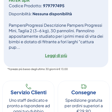
FATER SpA
Codice Prodotto:
979797495
Disponibilità:
Nessuna disponibilità
PampersProgressi Descrizione Pampers Progressi
Mini, Taglia 2 (3-6 kg), 30 pannolini. Pannolino
appositamente studiato per i primi mesi di vita dei
bimbi e dotato di filtrante a fori larghi "cattura
pup...
Leggi di più
*Il prezzo più basso degli ultimo 30 giorni è € 13,00
Servizio Clienti
Consegne
Uno staff dedicato e
Spedizione gratuita
pronto a rispondere ad
per ordini superiori a
ogni tuo dubbio
€29,90