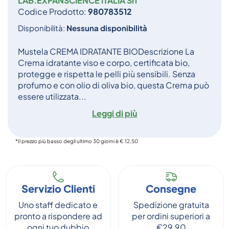
LAB.EXPANSCIENCE ITALIA Srl
Codice Prodotto:
980783512
Disponibilità:
Nessuna disponibilità
Mustela CREMA IDRATANTE BIODescrizione La
Crema idratante viso e corpo, certificata bio,
protegge e rispetta le pelli più sensibili. Senza
profumo e con olio di oliva bio, questa Crema può
essere utilizzata...
Leggi di più
*Il prezzo più basso degli ultimo 30 giorni è € 12,50
Servizio Clienti
Consegne
Uno staff dedicato e
Spedizione gratuita
pronto a rispondere ad
per ordini superiori a
ogni tuo dubbio
€29,90