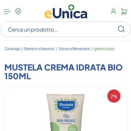
Apri
N
menu
c
categorie
s
Ce
ar
n
c
Catalogo /
Bambini e Neonati
/
Salute e Benessere
/
Igiene corpo
MUSTELA CREMA IDRATA BIO
150ML
7%