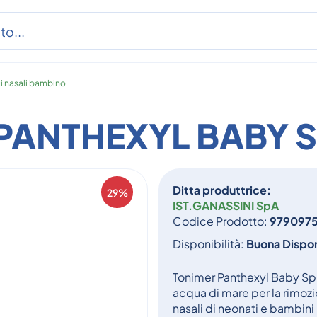
i nasali bambino
PANTHEXYL BABY 
Ditta produttrice:
29%
IST.GANASSINI SpA
Codice Prodotto:
979097
Disponibilità:
Buona Dispon
Tonimer Panthexyl Baby Spr
acqua di mare per la rimozi
nasali di neonati e bambini