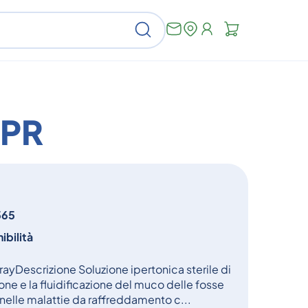
Non
Cerca
ci
sono
articoli
nel
carrello
SPR
565
ibilità
ayDescrizione Soluzione ipertonica sterile di
one e la fluidificazione del muco delle fosse
 nelle malattie da raffreddamento c...