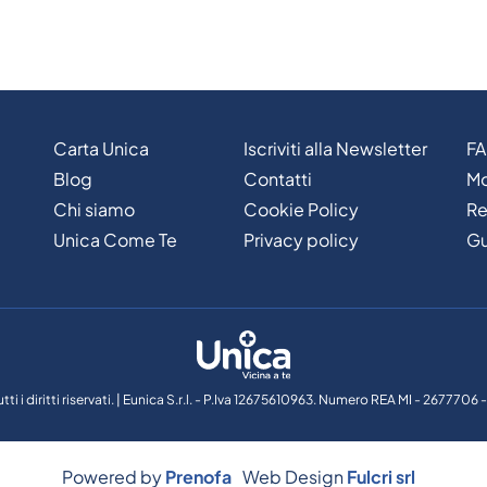
Carta Unica
Iscriviti alla Newsletter
F
Blog
Contatti
Mo
Chi siamo
Cookie Policy
Re
Unica Come Te
Privacy policy
Gu
tti i diritti riservati. | Eunica S.r.l. - P.Iva 12675610963. Numero REA MI - 267770
Powered by
Prenofa
Web Design
Fulcri srl