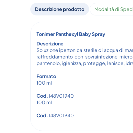
Descrizione prodotto
Modalità di Sped
Tonimer Panthexyl Baby Spray
Descrizione
Soluzione ipertonica sterile di acqua di mar
raffreddamento con sovrainfezione microb
pantenolo, igienizza, protegge, lenisce, i
Formato
100 ml
Cod.
I48V01940
100 ml
Cod.
I48V01940