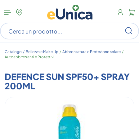
Apri
N
menu
c
categorie
s
Ce
ar
n
c
Catalogo /
Bellezza e Make Up
/
Abbronzatura e Protezione solare
/
Autoabbrozzanti e Protettivi
DEFENCE SUN SPF50+ SPRAY
200ML