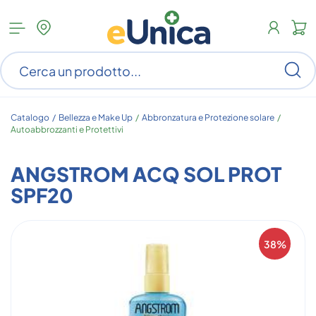
Apri
N
menu
c
categorie
s
Ce
ar
n
c
Catalogo /
Bellezza e Make Up
/
Abbronzatura e Protezione solare
/
Autoabbrozzanti e Protettivi
ANGSTROM ACQ SOL PROT
SPF20
38%