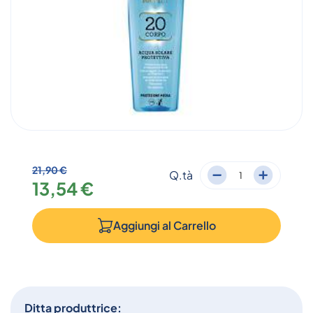
21,90 €
Q.tà
13,54 €
Aggiungi al
Carrello
Ditta produttrice: