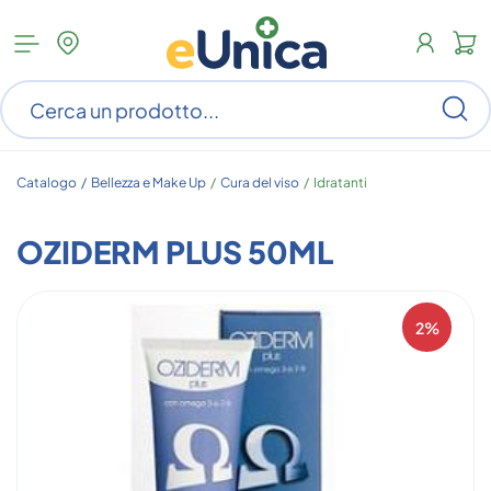
Apri
N
menu
c
categorie
s
Ce
ar
n
c
Catalogo /
Bellezza e Make Up
/
Cura del viso
/
Idratanti
OZIDERM PLUS 50ML
2%