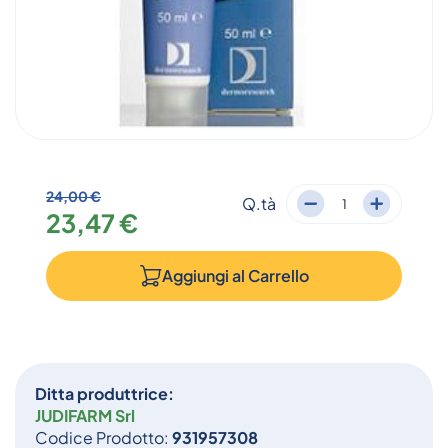
24,00 €
Q.tà
23,47 €
Aggiungi al
Carrello
Ditta produttrice:
JUDIFARM Srl
Codice Prodotto:
931957308