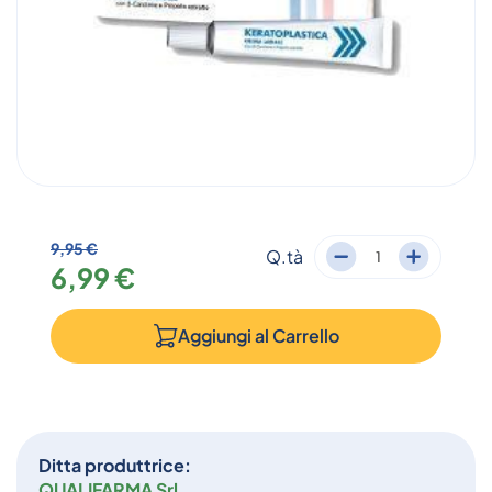
9,95 €
Q.tà
6,99 €
Aggiungi al
Carrello
Ditta produttrice:
QUALIFARMA Srl