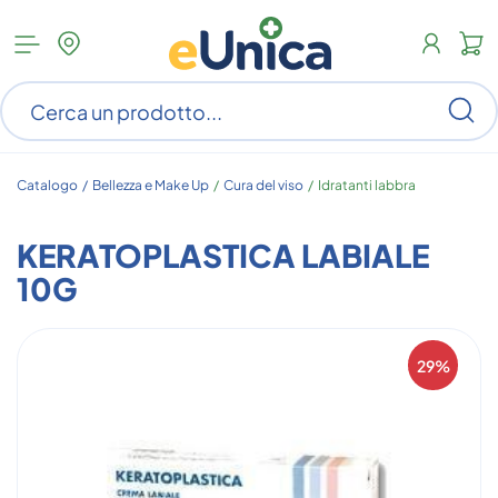
Apri
N
menu
c
categorie
s
Ce
ar
n
c
Catalogo /
Bellezza e Make Up
/
Cura del viso
/
Idratanti labbra
KERATOPLASTICA LABIALE
10G
29%