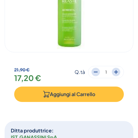
21,90 €
Q.tà
17,20 €
Aggiungi al
Carrello
Ditta produttrice:
IST.GANASSINI SpA