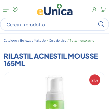
Apri
N
menu
c
categorie
s
Ce
ar
n
c
Catalogo /
Bellezza e Make Up
/
Cura del viso
/
Trattamento acne
RILASTIL ACNESTIL MOUSSE
165ML
21%