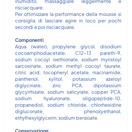
inumidito, massaggiare leggermente e
risciacquare.
Per ottimizzare la performance della mousse si
consiglia di lasciare agire in loco per pochi
secondi e poi risciacquare.
Componenti
Aqua (water), propylene glycol, disodium
cocoamphodiacetate, C12-13 pareth-9,
sodium cocoyl isethionate, sodium myristoyl
sarcosinate, sodium methyl cocoyl taurate,
citric acid, tocopheryl acetate, niacinamide,
panthenol, xylitol, potassium azeloyl
diglycinate, zinc PCA, dipotassium
glycyrrhizate, sodium salicylate, copper PCA,
sodium hyaluronate, oligopeptide-10,
propanediol, sodium chloride, chlorhexidine
digluconate, phenoxyethanol,
ethylhexylglycerin, sodium benzoate.
Conservazione