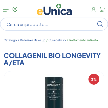
Apri
N
menu
c
categorie
s
Ce
ar
n
c
Catalogo /
Bellezza e Make Up
/
Cura del viso
/
Trattamento anti-età
COLLAGENIL BIO LONGEVITY
A/ETA
3%