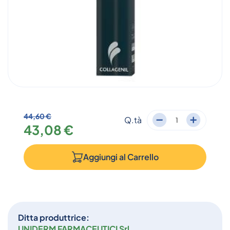
44,60 €
Q.tà
43,08 €
Aggiungi al
Carrello
Ditta produttrice:
UNIDERM FARMACEUTICI Srl