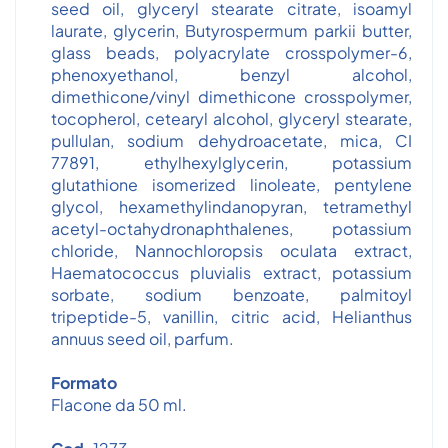
seed oil, glyceryl stearate citrate, isoamyl
laurate, glycerin, Butyrospermum parkii butter,
glass beads, polyacrylate crosspolymer-6,
phenoxyethanol, benzyl alcohol,
dimethicone/vinyl dimethicone crosspolymer,
tocopherol, cetearyl alcohol, glyceryl stearate,
pullulan, sodium dehydroacetate, mica, CI
77891, ethylhexylglycerin, potassium
glutathione isomerized linoleate, pentylene
glycol, hexamethylindanopyran, tetramethyl
acetyl-octahydronaphthalenes, potassium
chloride, Nannochloropsis oculata extract,
Haematococcus pluvialis extract, potassium
sorbate, sodium benzoate, palmitoyl
tripeptide-5, vanillin, citric acid, Helianthus
annuus seed oil, parfum.
Formato
Flacone da 50 ml.