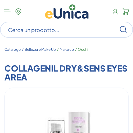
Apri
N
menu
c
categorie
s
Ce
ar
n
c
Catalogo /
Bellezza e Make Up
/
Make up
/
Occhi
COLLAGENIL DRY&SENS EYES
AREA