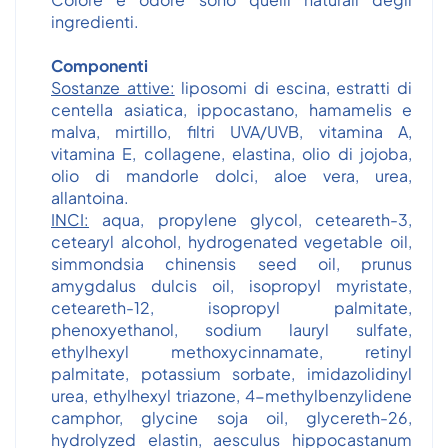
ingredienti.
Componenti
Sostanze attive:
liposomi di escina, estratti di
centella asiatica, ippocastano, hamamelis e
malva, mirtillo, filtri UVA/UVB, vitamina A,
vitamina E, collagene, elastina, olio di jojoba,
olio di mandorle dolci, aloe vera, urea,
allantoina.
INCI:
aqua, propylene glycol, ceteareth-3,
cetearyl alcohol, hydrogenated vegetable oil,
simmondsia chinensis seed oil, prunus
amygdalus dulcis oil, isopropyl myristate,
ceteareth-12, isopropyl palmitate,
phenoxyethanol, sodium lauryl sulfate,
ethylhexyl methoxycinnamate, retinyl
palmitate, potassium sorbate, imidazolidinyl
urea, ethylhexyl triazone, 4-methylbenzylidene
camphor, glycine soja oil, glycereth-26,
hydrolyzed elastin, aesculus hippocastanum