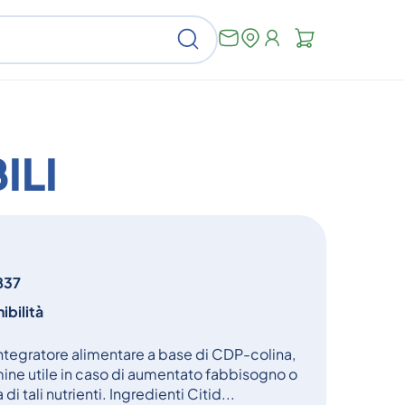
Non
Cerca
ci
sono
articoli
nel
carrello
ILI
837
ibilità
egratore alimentare a base di CDP-colina,
ine utile in caso di aumentato fabbisogno o
di tali nutrienti. Ingredienti Citid...