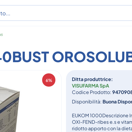
ti
40BUST OROSOLUB
Ditta produttrice:
6%
VISUFARMA SpA
Codice Prodotto:
947090
Disponibilità:
Buona Dispon
EUKOM 1000Descrizione Int
OXI-FEND-ribes e.s e vitam
ridotto apporto con la dieta 