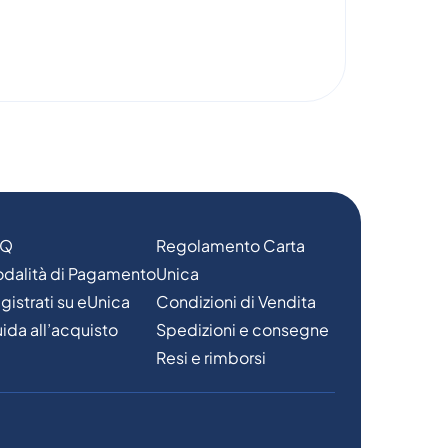
AQ
Regolamento Carta
dalità di Pagamento
Unica
gistrati su eUnica
Condizioni di Vendita
ida all’acquisto
Spedizioni e consegne
Resi e rimborsi