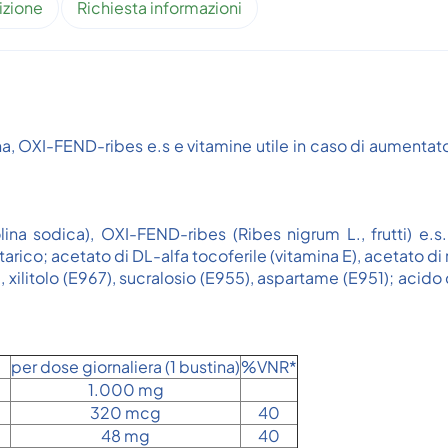
izione
Richiesta informazioni
a, OXI-FEND-ribes e.s e vitamine utile in caso di aumentat
ina sodica), OXI-FEND-ribes (Ribes nigrum L., frutti) e.s
rtarico; acetato di DL-alfa tocoferile (vitamina E), acetato di r
), xilitolo (E967), sucralosio (E955), aspartame (E951); acid
per dose giornaliera (1 bustina)
%VNR*
1.000 mg
320 mcg
40
48 mg
40