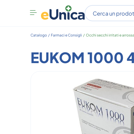
Apri
menu
categorie
Catalogo /
Farmaci e Consigli
/
Occhi secchi irritati e arrossa
EUKOM 1000 