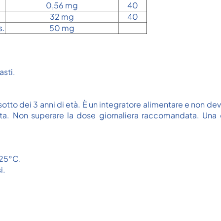
0,56 mg
40
32 mg
40
s.
50 mg
asti.
 sotto dei 3 anni di età. È un integratore alimentare e non d
i vita. Non superare la dose giornaliera raccomandata. U
 25°C.
i.