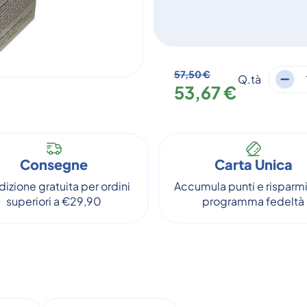
57,50 €
Q.tà
53,67 €
Consegne
Carta Unica
izione gratuita per ordini
Accumula punti e risparmi
superiori a €29,90
programma fedeltà