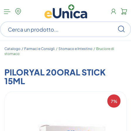
Apri
N
menu
c
categorie
s
Ce
ar
n
c
Catalogo /
Farmaci e Consigli
/
Stomaco e Intestino
/
Bruciore di
stomaco
PILORYAL 20ORAL STICK
15ML
7%