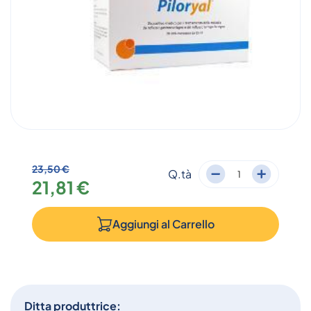
23,50 €
Q.tà
21,81 €
Aggiungi al
Carrello
Ditta produttrice: