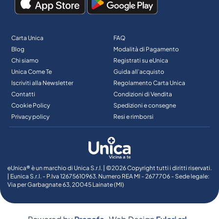
Carta Unica
FAQ
Blog
Modalità di Pagamento
Chi siamo
Registrati su eUnica
Unica Come Te
Guida all’acquisto
Iscriviti alla Newsletter
Regolamento Carta Unica
Contatti
Condizioni di Vendita
Cookie Policy
Spedizioni e consegne
Privacy policy
Resi e rimborsi
eUnica® è un marchio di Unica S.r.l. | ©2026 Copyright tutti i diritti riservati.
| Eunica S.r.l. - P.Iva 12675610963. Numero REA MI - 2677706 - Sede legale:
Via per Garbagnate 63, 20045 Lainate (MI)