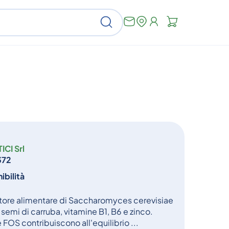
Non
Cerca
ci
sono
articoli
nel
carrello
CI Srl
372
ibilità
atore alimentare di Saccharomyces cerevisiae
i semi di carruba, vitamine B1, B6 e zinco.
OS contribuiscono all'equilibrio ...