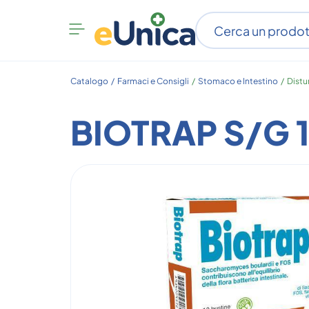
Apri
menu
categorie
Catalogo /
Farmaci e Consigli
/
Stomaco e Intestino
/
Distur
BIOTRAP S/G 