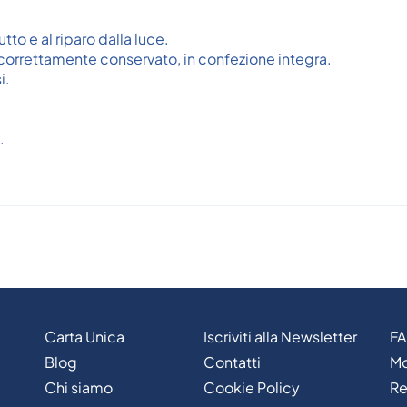
tto e al riparo dalla luce.
o correttamente conservato, in confezione integra.
i.
.
Carta Unica
Iscriviti alla Newsletter
F
Blog
Contatti
Mo
Chi siamo
Cookie Policy
Re