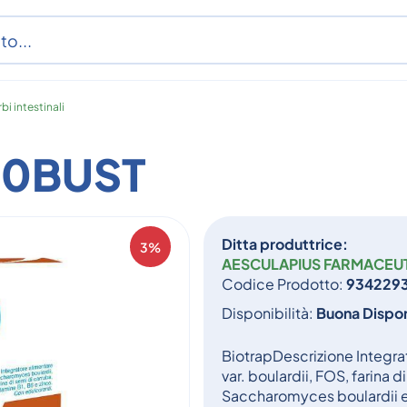
bi intestinali
10BUST
Ditta produttrice:
3%
AESCULAPIUS FARMACEUTI
Codice Prodotto:
934229
Disponibilità:
Buona Dispon
BiotrapDescrizione Integr
var. boulardii, FOS, farina d
Saccharomyces boulardii e F