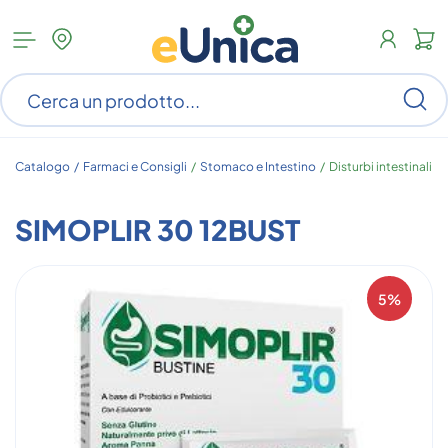
Apri
N
menu
c
categorie
s
Ce
ar
n
c
Catalogo /
Farmaci e Consigli
/
Stomaco e Intestino
/
Disturbi intestinali
SIMOPLIR 30 12BUST
5%