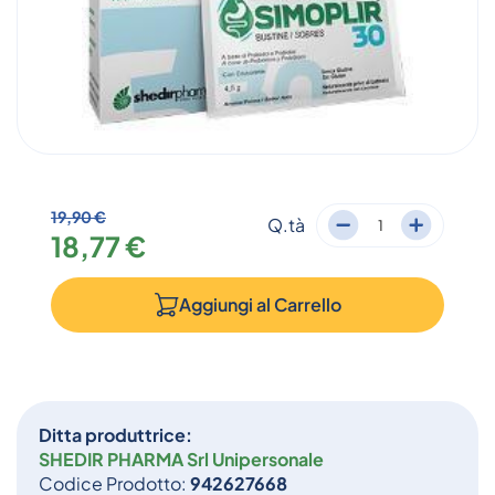
19,90 €
Q.tà
18,77 €
Aggiungi al
Carrello
Ditta produttrice:
SHEDIR PHARMA Srl Unipersonale
Codice Prodotto:
942627668