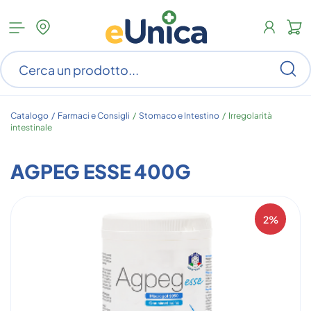
Apri
N
menu
c
categorie
s
Ce
ar
n
c
Catalogo /
Farmaci e Consigli
/
Stomaco e Intestino
/
Irregolarità
intestinale
AGPEG ESSE 400G
2%