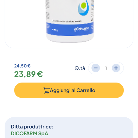
24,50 €
Q.tà
23,89 €
Aggiungi al
Carrello
Ditta produttrice:
DICOFARM SpA