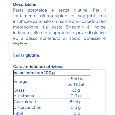
Descrizione
Pasta aproteica e senza glutine. Per il
trattamento dietoterapico di soggetti con
insufficienza renale cronica e aminoacidopatie
metaboliche. La pasta Sineamin è inoltre
indicata nelle diete aproteiche, prive di glutine
ed a basso contenuto di sodio, potassio e
fosforo.
Senza
glutine
.
Caratteristiche nutrizionali
Valori medi per 100 g
1.550 kJ
Energia
364 kcal
Grassi
1,3 g
di cui saturi
0,3 g
Carboidrati
87,4 g
di cui zuccheri
0,3 g
Fibre
1,0 g