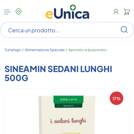
Apri
N
menu
c
categorie
s
Ce
ar
n
c
Catalogo /
Alimentazione Speciale
/
Aproteici e Ipoproteici
SINEAMIN SEDANI LUNGHI
500G
17%