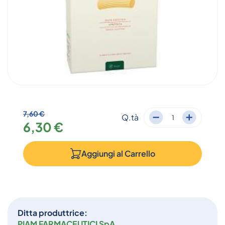
7,60 €
Q.tà
6,30 €
Aggiungi al
Carrello
Ditta produttrice:
PIAM FARMACEUTICI SpA