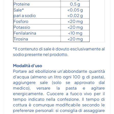
Proteine
0,5 g
Sale*
<0,05 g
pari a sodio
<0,02 g
Fosforo
<20 mg
Potassio
<20 mg
Fenilalanina
<10 mg
Tirosina
<20 mg
*Il contenuto di sale è dovuto esclusivamente al
sodio presente nel prodotto.
Modalità d'uso
Portare ad ebollizione un'abbondante quantità
d'acqua (almeno un litro ogni 100 g di pasta),
aggiungere sale (solo se approvato dal
medico), versare la pasta e agitare
energicamente. Cuocere a fuoco vivo per il
tempo indicato nella confezione. Il tempo di
cottura è comunque modificabile secondo le
preferenze personali: si consiglia di assaggiare