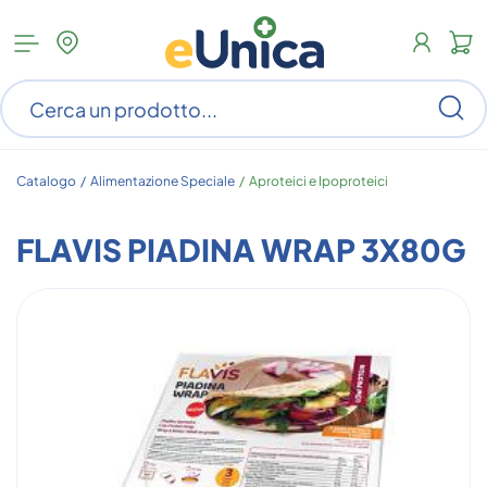
Apri
N
menu
c
categorie
s
Ce
ar
n
c
Catalogo /
Alimentazione Speciale
/
Aproteici e Ipoproteici
FLAVIS PIADINA WRAP 3X80G