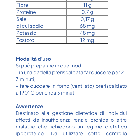
Fibre
11 g
Proteine
0,7 g
Sale
0,17 g
di cui sodio
68 mg
Potassio
48 mg
Fosforo
12 mg
Modalità d'uso
Si può preparare in due modi:
- in una padella preriscaldata far cuocere per 2-
3 minuti;
- fare cuocere in forno (ventilato) preriscaldato
a 190°C per circa 3 minuti.
Avvertenze
Destinato alla gestione dietetica di individui
affetti da insufficienza renale cronica o altre
malattie che richiedono un regime dietetico
ipoproteico. Da utilizzare sotto controllo