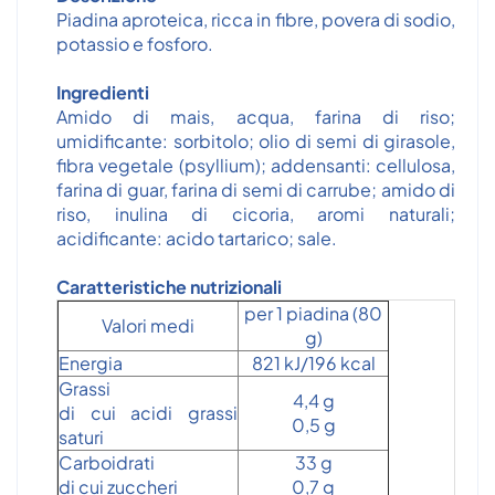
Piadina aproteica, ricca in fibre, povera di sodio,
potassio e fosforo.
Ingredienti
Amido di mais, acqua, farina di riso;
umidificante: sorbitolo; olio di semi di girasole,
fibra vegetale (psyllium); addensanti: cellulosa,
farina di guar, farina di semi di carrube; amido di
riso, inulina di cicoria, aromi naturali;
acidificante: acido tartarico; sale.
Caratteristiche nutrizionali
per 1 piadina (80
Valori medi
g)
Energia
821 kJ/196 kcal
Grassi
4,4 g
di cui acidi grassi
0,5 g
saturi
Carboidrati
33 g
di cui zuccheri
0,7 g