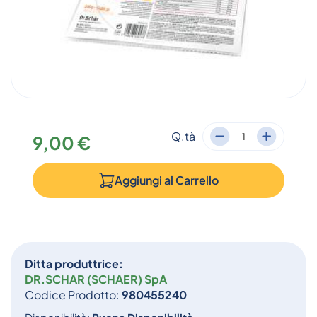
Q.tà
9,00 €
Aggiungi al
Carrello
Ditta produttrice:
DR.SCHAR (SCHAER) SpA
Codice Prodotto:
980455240