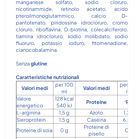
manganese solfato, sodio cloruro,
nicotinammide, retinolo acetato, acido
pteroilmonoglutammico, calcio D-
pantotenato, piridossina idrocloruro, cromo
cloruro, riboflavina, D-biotina, colecalciferolo,
tiamina idrocloruro, sodio molibdato, sodio
fluoruro, potassio ioduro, fitomenadione,
cianocobalamina.
Senza
glutine
.
Caratteristiche nutrizionali
per 100
per 100
Valori medi
Valori medi
ml
ml
Valore
128 kcal
Proteine
9 g
energetico
540 kJ
L-arginina
1,5 g
Azoto
1,2 g
Sieroprotein
1,5 g
Caseina
6,2 g
Proteine di
Proteine di soia
0 g
0 g
pisello