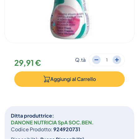
Q.tà
29,91 €
Aggiungi al
Carrello
Ditta produttrice:
DANONE NUTRICIA SpA SOC.BEN.
Codice Prodotto:
924920731