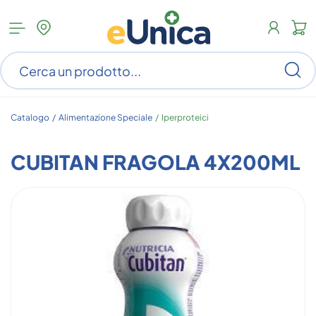
Apri
N
menu
c
categorie
s
Ce
ar
n
c
Catalogo /
Alimentazione Speciale
/
Iperproteici
CUBITAN FRAGOLA 4X200ML