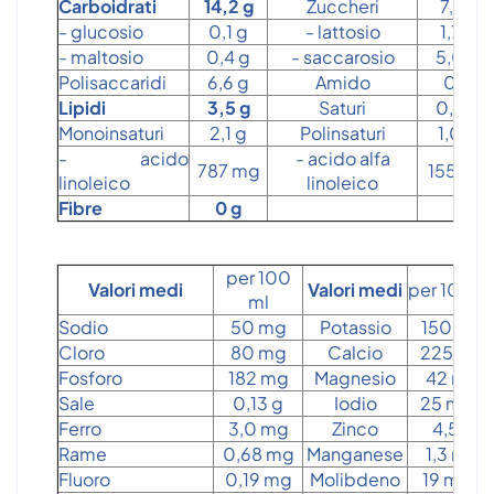
Carboidrati
14,2 g
Zuccheri
7,1 g
- glucosio
0,1 g
- lattosio
1,7 g
- maltosio
0,4 g
- saccarosio
5,0 g
Polisaccaridi
6,6 g
Amido
0 g
Lipidi
3,5 g
Saturi
0,4 g
Monoinsaturi
2,1 g
Polinsaturi
1,0 g
- acido
- acido alfa
787 mg
155 mg
linoleico
linoleico
Fibre
0 g
per 100
Valori medi
Valori medi
per 100 m
ml
Sodio
50 mg
Potassio
150 mg
Cloro
80 mg
Calcio
225 mg
Fosforo
182 mg
Magnesio
42 mg
Sale
0,13 g
Iodio
25 mcg
Ferro
3,0 mg
Zinco
4,5 g
Rame
0,68 mg
Manganese
1,3 mg
Fluoro
0,19 mg
Molibdeno
19 mcg