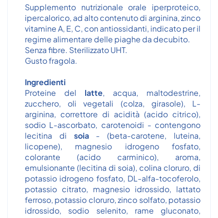
Supplemento nutrizionale orale iperproteico,
ipercalorico, ad alto contenuto di arginina, zinco
vitamine A, E, C, con antiossidanti, indicato per il
regime alimentare delle piaghe da decubito.
Senza fibre. Sterilizzato UHT.
Gusto fragola.
Ingredienti
Proteine del
latte
, acqua, maltodestrine,
zucchero, oli vegetali (colza, girasole), L-
arginina, correttore di acidità (acido citrico),
sodio L-ascorbato, carotenoidi - contengono
lecitina di
soia
- (beta-carotene, luteina,
licopene), magnesio idrogeno fosfato,
colorante (acido carminico), aroma,
emulsionante (lecitina di soia), colina cloruro, di
potassio idrogeno fosfato, DL-alfa-tocoferolo,
potassio citrato, magnesio idrossido, lattato
ferroso, potassio cloruro, zinco solfato, potassio
idrossido, sodio selenito, rame gluconato,