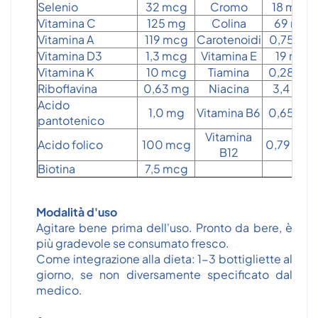
Selenio
32 mcg
Cromo
18 mcg
Vitamina C
125 mg
Colina
69 mg
Vitamina A
119 mcg
Carotenoidi
0,75 mg
Vitamina D3
1,3 mcg
Vitamina E
19 mg
Vitamina K
10 mcg
Tiamina
0,28 mg
Riboflavina
0,63 mg
Niacina
3,4 mg
Acido
1,0 mg
Vitamina B6
0,65 mg
pantotenico
Vitamina
Acido folico
100 mcg
0,79 mcg
B12
Biotina
7,5 mcg
Modalità d'uso
Agitare bene prima dell'uso. Pronto da bere, è
più gradevole se consumato fresco.
Come integrazione alla dieta: 1-3 bottigliette al
giorno, se non diversamente specificato dal
medico.