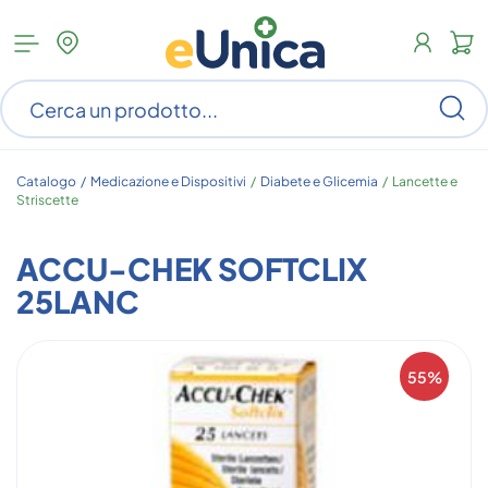
Apri
N
menu
c
categorie
s
Ce
ar
n
c
Catalogo /
Medicazione e Dispositivi
/
Diabete e Glicemia
/
Lancette e
Striscette
ACCU-CHEK SOFTCLIX
25LANC
55%