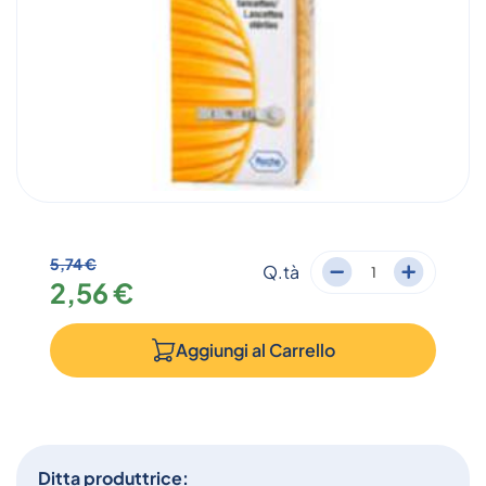
5,74 €
Q.tà
2,56 €
Aggiungi al
Carrello
Ditta produttrice: