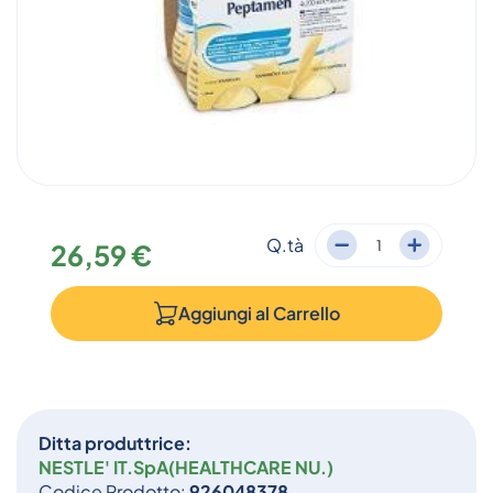
Q.tà
26,59 €
Aggiungi al
Carrello
Ditta produttrice:
NESTLE' IT.SpA(HEALTHCARE NU.)
Codice Prodotto:
926048378