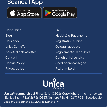
Scarica l'App
Carta Unica
FAQ
Blog
Modalità di Pagamento
Chi siamo
Registrati su eUnica
Unica Come Te
Guida all’acquisto
Iscriviti alla Newsletter
Regolamento Carta Unica
Contatti
Condizioni di Vendita
Cookie Policy
Spedizioni e consegne
Privacy policy
Resi e rimborsi
eUnica® è un marchio di Unica S.r.l. | ©2026 Copyright tutti i diritti riservati.
| Eunica S.r.l. - P.Iva 12675610963. Numero REA MI - 2677706 - Sede legale:
Via per Garbagnate 63, 20045 Lainate (MI)