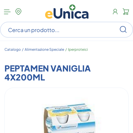
Apri
N
menu
c
categorie
s
Ce
ar
n
c
Catalogo /
Alimentazione Speciale
/
Iperproteici
PEPTAMEN VANIGLIA
4X200ML