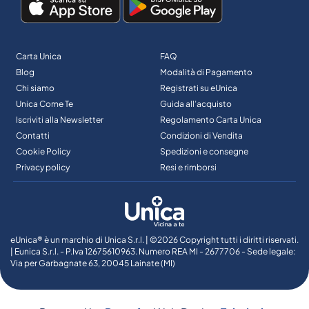
Carta Unica
FAQ
Blog
Modalità di Pagamento
Chi siamo
Registrati su eUnica
Unica Come Te
Guida all’acquisto
Iscriviti alla Newsletter
Regolamento Carta Unica
Contatti
Condizioni di Vendita
Cookie Policy
Spedizioni e consegne
Privacy policy
Resi e rimborsi
eUnica® è un marchio di Unica S.r.l. | ©2026 Copyright tutti i diritti riservati.
| Eunica S.r.l. - P.Iva 12675610963. Numero REA MI - 2677706 - Sede legale:
Via per Garbagnate 63, 20045 Lainate (MI)