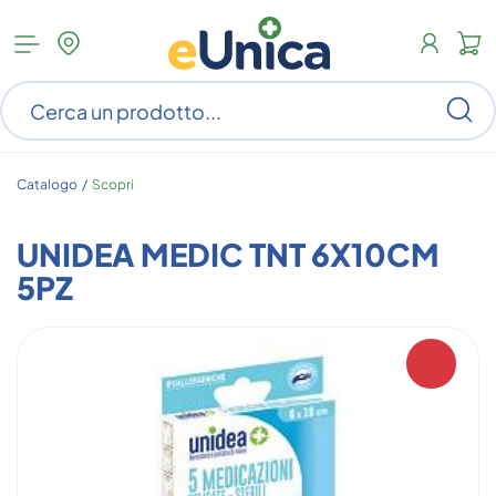
Apri
N
menu
c
categorie
s
Ce
ar
n
c
Catalogo /
Scopri
UNIDEA MEDIC TNT 6X10CM
5PZ