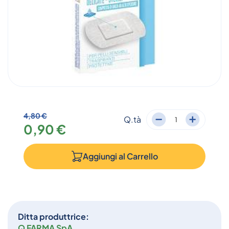
4,80 €
Q.tà
0,90 €
Aggiungi al
Carrello
Ditta produttrice:
Q FARMA SpA