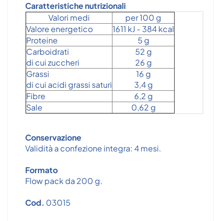
Caratteristiche nutrizionali
Valori medi
per 100 g
Valore energetico
1611 kJ - 384 kcal
Proteine
5 g
Carboidrati
52 g
di cui zuccheri
26 g
Grassi
16 g
di cui acidi grassi saturi
3,4 g
Fibre
6,2 g
Sale
0,62 g
Conservazione
Validità a confezione integra: 4 mesi.
Formato
Flow pack da 200 g.
Cod.
03015