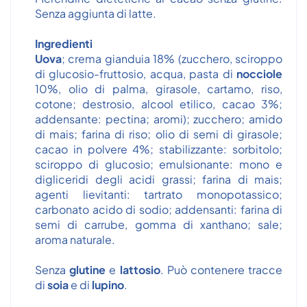
Senza aggiunta di latte.
Ingredienti
Uova
; crema gianduia 18% (zucchero, sciroppo
di glucosio-fruttosio, acqua, pasta di
nocciole
10%, olio di palma, girasole, cartamo, riso,
cotone; destrosio, alcool etilico, cacao 3%;
addensante: pectina; aromi); zucchero; amido
di mais; farina di riso; olio di semi di girasole;
cacao in polvere 4%; stabilizzante: sorbitolo;
sciroppo di glucosio; emulsionante: mono e
digliceridi degli acidi grassi; farina di mais;
agenti lievitanti: tartrato monopotassico;
carbonato acido di sodio; addensanti: farina di
semi di carrube, gomma di xanthano; sale;
aroma naturale.
Senza
glutine
e
lattosio
. Può contenere tracce
di
soia
e di
lupino
.