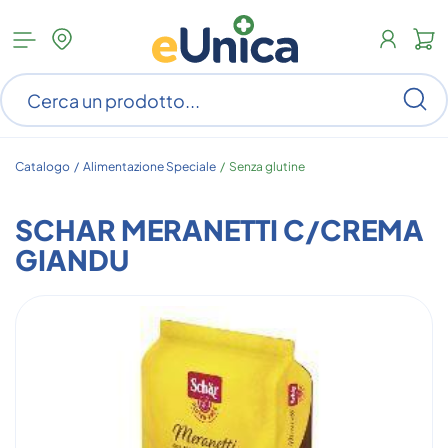
Apri
N
menu
c
categorie
s
Ce
ar
n
c
Catalogo /
Alimentazione Speciale
/
Senza glutine
SCHAR MERANETTI C/CREMA
GIANDU