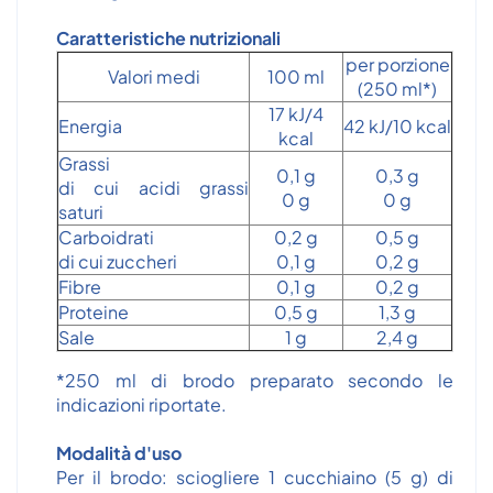
Caratteristiche nutrizionali
per porzione
Valori medi
100 ml
(250 ml*)
17 kJ/4
Energia
42 kJ/10 kcal
kcal
Grassi
0,1 g
0,3 g
di cui acidi grassi
0 g
0 g
saturi
Carboidrati
0,2 g
0,5 g
di cui zuccheri
0,1 g
0,2 g
Fibre
0,1 g
0,2 g
Proteine
0,5 g
1,3 g
Sale
1 g
2,4 g
*250 ml di brodo preparato secondo le
indicazioni riportate.
Modalità d'uso
Per il brodo: sciogliere 1 cucchiaino (5 g) di