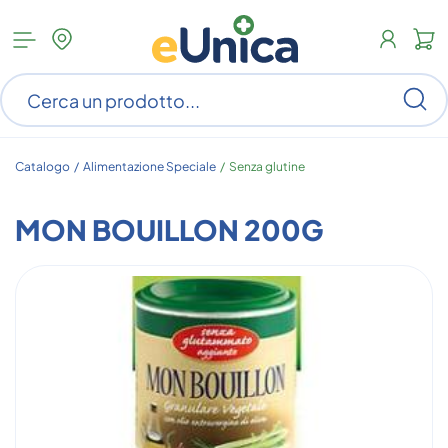
Apri
N
menu
c
categorie
s
Ce
ar
n
c
Catalogo /
Alimentazione Speciale
/
Senza glutine
MON BOUILLON 200G