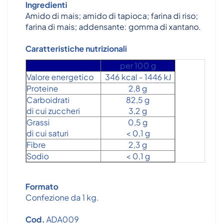
Ingredienti
Amido di mais; amido di tapioca; farina di riso;
farina di mais; addensante: gomma di xantano.
Caratteristiche nutrizionali
per 100 g
Valore energetico
346 kcal - 1446 kJ
Proteine
2,8 g
Carboidrati
82,5 g
di cui zuccheri
3,2 g
Grassi
0,5 g
di cui saturi
< 0,1 g
Fibre
2,3 g
Sodio
< 0,1 g
Formato
Confezione da 1 kg.
Cod.
ADA009