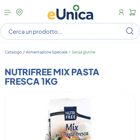
Apri
N
menu
c
categorie
s
Ce
ar
n
c
Catalogo /
Alimentazione Speciale
/
Senza glutine
NUTRIFREE MIX PASTA
FRESCA 1KG