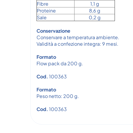
Fibre
1,1 g
Proteine
8,6 g
Sale
0,2 g
Conservazione
Conservare a temperatura ambiente.
Validità a confezione integra: 9 mesi.
Formato
Flow pack da 200 g.
Cod.
100363
Formato
Peso netto: 200 g.
Cod.
100363