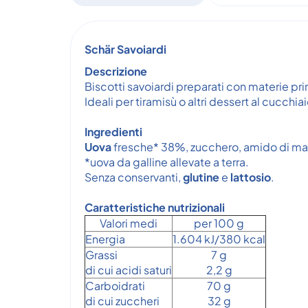
Schär Savoiardi
Descrizione
Biscotti savoiardi preparati con materie pri
Ideali per tiramisù o altri dessert al cucchiai
Ingredienti
Uova
fresche* 38%, zucchero, amido di mais
*uova da galline allevate a terra.
Senza conservanti,
glutine
e
lattosio
.
Caratteristiche nutrizionali
Valori medi
per 100 g
Energia
1.604 kJ/380 kcal
Grassi
7 g
di cui acidi saturi
2,2 g
Carboidrati
70 g
di cui zuccheri
32 g