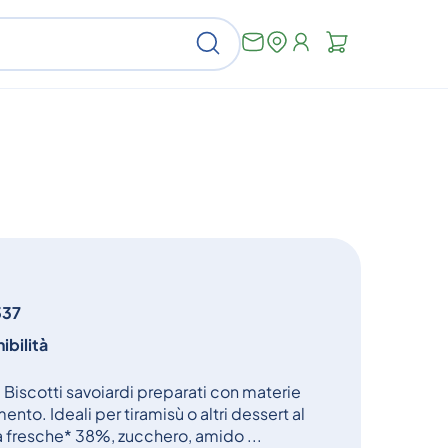
Non
Cerca
ci
sono
articoli
nel
carrello
337
ibilità
Biscotti savoiardi preparati con materie
ento. Ideali per tiramisù o altri dessert al
a fresche* 38%, zucchero, amido ...