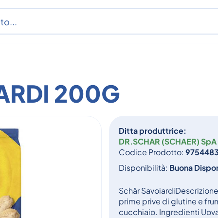
ARDI 200G
Ditta produttrice:
DR.SCHAR (SCHAER) SpA
Codice Prodotto:
975448
Disponibilità:
Buona Dispon
Schär SavoiardiDescrizione 
prime prive di glutine e frum
cucchiaio. Ingredienti Uov